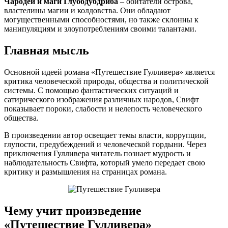
Чародеи и маги Глуббдубдриба
– обитатели острова,
властелины магии и колдовства. Они обладают
могущественными способностями, но также склонны к
манипуляциям и злоупотреблениям своими талантами.
Главная мысль
Основной идеей романа «Путешествие Гулливера» является
критика человеческой природы, общества и политической
системы. С помощью фантастических ситуаций и
сатирического изображения различных народов, Свифт
показывает пороки, слабости и нелепость человеческого
общества.
В произведении автор освещает темы власти, коррупции,
глупости, предубеждений и человеческой гордыни. Через
приключения Гулливера читатель познает мудрость и
наблюдательность Свифта, который умело передает свою
критику и размышления на страницах романа.
Чему учит произведение
«Путешествие Гулливера»