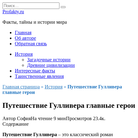
Перейти
Search
к
for:
Profakty.ru
содержанию
Факты, тайны и истории мира
Главная
Об авторе
Обратная связь
История
Загадочные истории
Древние цивилизации
Интересные факты
Таинственные явления
Главная страница
»
История
»
Путешествие Гулливера
главные герои
Путешествие Гулливера главные герои
Автор
София
На чтение
9 мин
Просмотров
23.4к.
Содержание
Путешествие Гулливера
– это классический роман