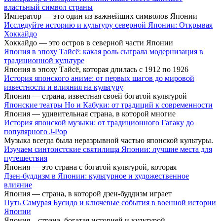
властьный символ страны
Император — это один из важнейших символов Японии
Исследуйте историю и культуру северной Японии: Открывая
Хоккайдо
Хоккайдо — это остров в северной части Японии
Япония в эпоху Тайсё: какая роль сыграла модернизация в
традиционной культуре
Япония в эпоху Тайсё, которая длилась с 1912 по 1926
История японского аниме: от первых шагов до мировой
известности и влияния на культуру
Япония — страна, известная своей богатой культурой
Японские театры Но и Кабуки: от традиций к современности
Япония — удивительная страна, в которой многие
История японской музыки: от традиционного Гагаку до
популярного J-Pop
Музыка всегда была неразрывной частью японской культуры.
Изучаем синтоистские святилища Японии: лучшие места для
путешествия
Япония — это страна с богатой культурой, которая
Дзен-буддизм в Японии: культурное и художественное
влияние
Япония — страна, в которой дзен-буддизм играет
Путь Самурая Бусидо и ключевые события в военной истории
Японии
Япония – страна, богатая историей и культурой.