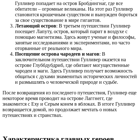
Гулливер попадает на остров Бробдингнаг, где все
обитатели – огромные великаны. На этот раз Гулливер
становится крошечным существом и вынужден бороться
за свое существование в мире гигантов.
Летающий остров
: В третьем путешествии Гулливер
посещает Лапуту, остров, который парит в воздухе с
помощью магнетизма. Здесь живут ученые и философы,
занятые исследованиями и экспериментами, но часто
оторванные от реального мира.
Посещение острова чародеев и магов
: В
заключительном путешествии Гулливер оказется на
острове Глуббдубдриб, где обитают могущественные
чародеи и маги. Здесь Гулливер получает возможность
общаться с духами знаменитых исторических личностей
и размышлять о человеческой природе и судьбе.
После возвращения из последнего путешествия, Гулливер еще
некоторое время проводит на острове Лаггнегг, где
знакомится с Еху и Серым конем в яблоках. В итоге Гулливер
возвращается домой, но продолжает мечтать о новых
путешествиях и странствах.
Характеристика главных героев