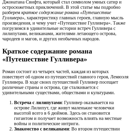
Джонатана Свифта, который стал символом умных сатир и
остросюжетных приключений. В этой статье мы подробно
разберем
краткое содержание романа «Путешествие
Гулливера»
, характеристику главных героев, главную мысль
произведения, и чему учит «Путешествие Гулливера». Также
погрузимся в удивительные истории встреч Гулливера с
лилипутами, великанами, жителями летающего острова,
чародеев и магов, и других необычных народов.
Краткое содержание романа
«Путешествие Гулливера»
Роман состоит из четырех частей, каждая из которых
повествует об одном из путешествий главного героя, Лемюэля
Гулливера. В ходе своих путешествий Гулливер посещает
различные страны и острова, где сталкивается с
удивительными существами, обществами и культурами.
Встреча с лилипутами
: Гулливер оказывается на
острове Лилипут, где живут маленькие человечки
высотой всего в 6 дюймов. Здесь он становится
гигантом и получает возможность влиять на местные
войны и политические интриги.
Знакомство с великанами
: Во втором путешествии