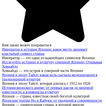
Вам также может понравиться
Император в истории Японии: какое место занимает
властьный символ страны
Император — это один из важнейших символов Японии
Исследуйте историю и культуру северной Японии: Открывая
Хоккайдо
Хоккайдо — это остров в северной части Японии
Япония в эпоху Тайсё: какая роль сыграла модернизация в
традиционной культуре
Япония в эпоху Тайсё, которая длилась с 1912 по 1926
История японского аниме: от первых шагов до мировой
известности и влияния на культуру
Япония — страна, известная своей богатой культурой
Японские театры Но и Кабуки: от традиций к современности
Япония — удивительная страна, в которой многие