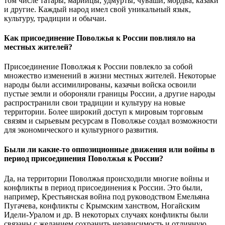
том числе татары, марийцы, удмурты, чуваши, мордва, казаки
и другие. Каждый народ имел свой уникальный язык,
культуру, традиции и обычаи.
Как присоединение Поволжья к России повлияло на
местных жителей?
Присоединение Поволжья к России повлекло за собой
множество изменений в жизни местных жителей. Некоторые
народы были ассимилированы, казачьи войска освоили
пустые земли и обороняли границы России, а другие народы
распространили свои традиции и культуру на новые
территории. Более широкий доступ к мировым торговым
связям и сырьевым ресурсам в Поволжье создал возможности
для экономического и культурного развития.
Были ли какие-то оппозиционные движения или войны в
период присоединения Поволжья к России?
Да, на территории Поволжья происходили многие войны и
конфликты в период присоединения к России. Это были,
например, Крестьянская война под руководством Емельяна
Пугачева, конфликты с Крымским ханством, Ногайским
Идели-Уралом и др. В некоторых случаях конфликты были
связаны с желанием сохранить независимость и отличную