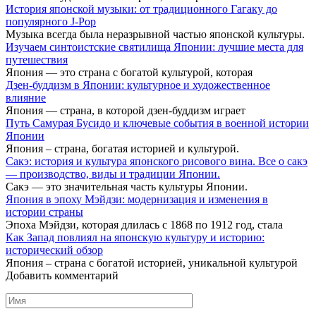
История японской музыки: от традиционного Гагаку до
популярного J-Pop
Музыка всегда была неразрывной частью японской культуры.
Изучаем синтоистские святилища Японии: лучшие места для
путешествия
Япония — это страна с богатой культурой, которая
Дзен-буддизм в Японии: культурное и художественное
влияние
Япония — страна, в которой дзен-буддизм играет
Путь Самурая Бусидо и ключевые события в военной истории
Японии
Япония – страна, богатая историей и культурой.
Сакэ: история и культура японского рисового вина. Все о сакэ
— производство, виды и традиции Японии.
Сакэ — это значительная часть культуры Японии.
Япония в эпоху Мэйдзи: модернизация и изменения в
истории страны
Эпоха Мэйдзи, которая длилась с 1868 по 1912 год, стала
Как Запад повлиял на японскую культуру и историю:
исторический обзор
Япония – страна с богатой историей, уникальной культурой
Добавить комментарий
Имя
*