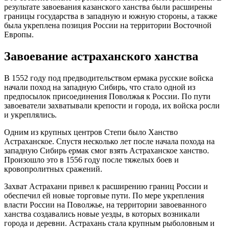
результате завоевания казанского ханства были расширены
границы государства в западную и южную стороны, а также
была укреплена позиция России на территории Восточной
Европы.
Завоевание астраханского ханства
В 1552 году под предводительством ермака русские войска
начали поход на западную Сибирь, что стало одной из
предпосылок присоединения Поволжья к России. По пути
завоеватели захватывали крепости и города, их войска росли
и укреплялись.
Одним из крупных центров Степи было Ханство
Астраханское. Спустя несколько лет после начала похода на
западную Сибирь ермак смог взять Астраханское ханство.
Произошло это в 1556 году после тяжелых боев и
кровопролитных сражений.
Захват Астрахани привел к расширению границ России и
обеспечил ей новые торговые пути. По мере укрепления
власти России на Поволжье, на территории завоеванного
ханства создавались новые уезды, в которых возникали
города и деревни. Астрахань стала крупным рыболовным и