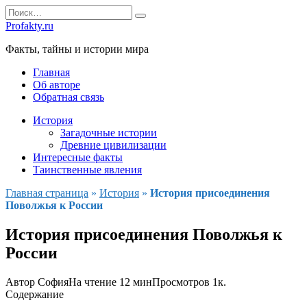
Перейти
Search
к
for:
Profakty.ru
содержанию
Факты, тайны и истории мира
Главная
Об авторе
Обратная связь
История
Загадочные истории
Древние цивилизации
Интересные факты
Таинственные явления
Главная страница
»
История
»
История присоединения
Поволжья к России
История присоединения Поволжья к
России
Автор
София
На чтение
12 мин
Просмотров
1к.
Содержание