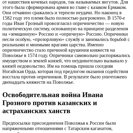
от нашествия кочевых народов, так называемых янгутов. Для
этого была сформирована армия во главе с казаком Ермаком.
Они отчаянно сражались и терпели неудачи. Но наконец в
1582 году это племя было полностью разгромлено. В 1570-е
годы Иван Грозный провозгласил опричничество — новую
политическую систему, основанную на принципе разделения
на «земщинную» Россию и «опричную» Россию. Опричники
несли особую, «прозорливую» службу и занимались борьбой с
реальными и мнимыми врагами царства. Именно
опричничество стало причиной крушения княжеств на
Поволжье в 1574 году. Опричники самовольно распоряжались
имуществом и землей князей, что неудивительно вызывало у
князей недовольство. Им на помощь пришла соседняя
Ногайская Орда, которая под предлогом оказания содействия
восстала против опричников. В результате было уничтожено
двенадцать княжеств на Поволжье.
Освободительная война Ивана
Грозного против казанских и
астраханских ханств
Предпосылки присоединения Поволжья к России были
напряженными отношениями с Татарским каганатом,