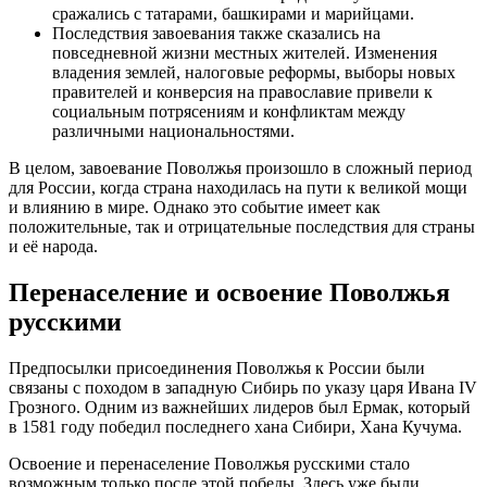
сражались с татарами, башкирами и марийцами.
Последствия завоевания также сказались на
повседневной жизни местных жителей. Изменения
владения землей, налоговые реформы, выборы новых
правителей и конверсия на православие привели к
социальным потрясениям и конфликтам между
различными национальностями.
В целом, завоевание Поволжья произошло в сложный период
для России, когда страна находилась на пути к великой мощи
и влиянию в мире. Однако это событие имеет как
положительные, так и отрицательные последствия для страны
и её народа.
Перенаселение и освоение Поволжья
русскими
Предпосылки присоединения Поволжья к России были
связаны с походом в западную Сибирь по указу царя Ивана IV
Грозного. Одним из важнейших лидеров был Ермак, который
в 1581 году победил последнего хана Сибири, Хана Кучума.
Освоение и перенаселение Поволжья русскими стало
возможным только после этой победы. Здесь уже были