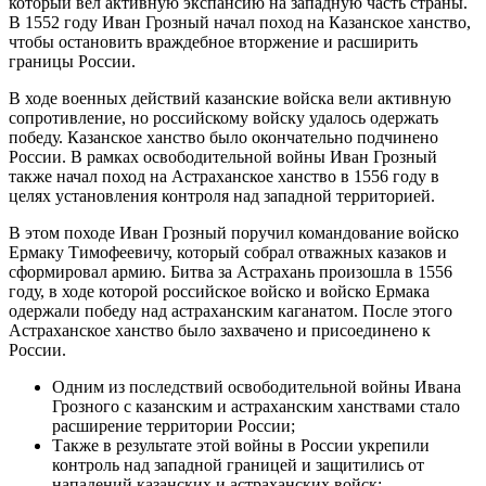
который вел активную экспансию на западную часть страны.
В 1552 году Иван Грозный начал поход на Казанское ханство,
чтобы остановить враждебное вторжение и расширить
границы России.
В ходе военных действий казанские войска вели активную
сопротивление, но российскому войску удалось одержать
победу. Казанское ханство было окончательно подчинено
России. В рамках освободительной войны Иван Грозный
также начал поход на Астраханское ханство в 1556 году в
целях установления контроля над западной территорией.
В этом походе Иван Грозный поручил командование войско
Ермаку Тимофеевичу, который собрал отважных казаков и
сформировал армию. Битва за Астрахань произошла в 1556
году, в ходе которой российское войско и войско Ермака
одержали победу над астраханским каганатом. После этого
Астраханское ханство было захвачено и присоединено к
России.
Одним из последствий освободительной войны Ивана
Грозного с казанским и астраханским ханствами стало
расширение территории России;
Также в результате этой войны в России укрепили
контроль над западной границей и защитились от
нападений казанских и астраханских войск;