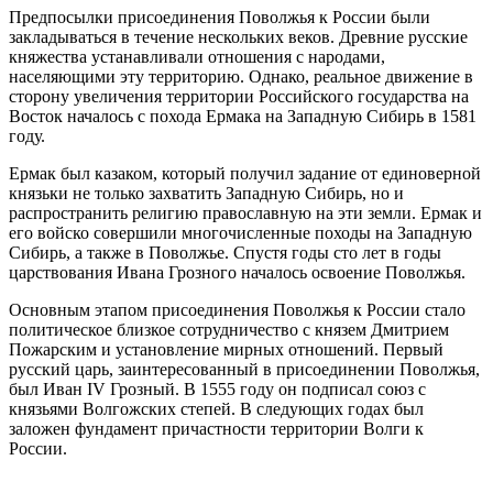
Предпосылки присоединения Поволжья к России были
закладываться в течение нескольких веков. Древние русские
княжества устанавливали отношения с народами,
населяющими эту территорию. Однако, реальное движение в
сторону увеличения территории Российского государства на
Восток началось с похода Ермака на Западную Сибирь в 1581
году.
Ермак был казаком, который получил задание от единоверной
князьки не только захватить Западную Сибирь, но и
распространить религию православную на эти земли. Ермак и
его войско совершили многочисленные походы на Западную
Сибирь, а также в Поволжье. Спустя годы сто лет в годы
царствования Ивана Грозного началось освоение Поволжья.
Основным этапом присоединения Поволжья к России стало
политическое близкое сотрудничество с князем Дмитрием
Пожарским и установление мирных отношений. Первый
русский царь, заинтересованный в присоединении Поволжья,
был Иван IV Грозный. В 1555 году он подписал союз с
князьями Волгожских степей. В следующих годах был
заложен фундамент причастности территории Волги к
России.