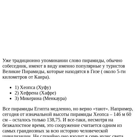
Уже традиционно упоминании слово пирамиды, обычно
собеседник, имеют в виду именно популярные у туристов
Великие Пирамиды, которые находятся в Гизе ( около 5-ти
километров от Каира).
1) Хеопса (Хуфу)
2) Хефрена (Хафре)
3) Микерина (Менкаура)
Все пирамиды Египта медленно, но верно «тают». Например,
сегодня от изначальной высоты пирамиды Хеопса – 146 м 60
см – осталось только 138,75. И все-таки, несмотря на
безжалостное время, это сооружение считается одним из
самых грандиозных за всю историю человеческой
цивилизации. Не случайно оно входит в семь чудес света.