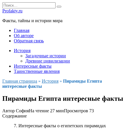
Перейти
Search
к
for:
Profakty.ru
содержанию
Факты, тайны и истории мира
Главная
Об авторе
Обратная связь
История
Загадочные истории
Древние цивилизации
Интересные факты
Таинственные явления
Главная страница
»
История
»
Пирамиды Египта
интересные факты
Пирамиды Египта интересные факты
Автор
София
На чтение
27 мин
Просмотров
73
Содержание
7. Интересные факты о египетских пирамидах