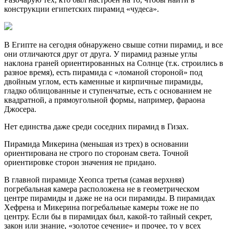
конструкции египетских пирамид «чудеса».
В Египте на сегодня обнаружено свыше сотни пирамид, и все
они отличаются друг от друга. У пирамид разные углы
наклона граней ориентированных на Солнце (т.к. строились в
разное время), есть пирамида с «ломаной стороной» под
двойным углом, есть каменные и кирпичные пирамиды,
гладко облицованные и ступенчатые, есть с основанием не
квадратной, а прямоугольной формы, например, фараона
Джосера.
Нет единства даже среди соседних пирамид в Гизах.
Пирамида Микерина (меньшая из трех) в основании
ориентирована не строго по сторонам света. Точной
ориентировке сторон значения не придано.
В главной пирамиде Хеопса третья (самая верхняя)
погребальная камера расположена не в геометрическом
центре пирамиды и даже не на оси пирамиды. В пирамидах
Хефрена и Микерина погребальные камеры тоже не по
центру. Если бы в пирамидах был, какой-то тайный секрет,
закон или знание, «золотое сечение» и прочее, то у всех