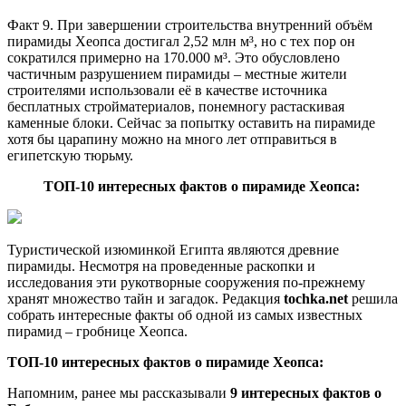
Факт 9. При завершении строительства внутренний объём
пирамиды Хеопса достигал 2,52 млн м³, но с тех пор он
сократился примерно на 170.000 м³. Это обусловлено
частичным разрушением пирамиды – местные жители
строителями использовали её в качестве источника
бесплатных стройматериалов, понемногу растаскивая
каменные блоки. Сейчас за попытку оставить на пирамиде
хотя бы царапину можно на много лет отправиться в
египетскую тюрьму.
ТОП-10 интересных фактов о пирамиде Хеопса:
Туристической изюминкой Египта являются древние
пирамиды. Несмотря на проведенные раскопки и
исследования эти рукотворные сооружения по-прежнему
хранят множество тайн и загадок. Редакция
tochka.net
решила
собрать интересные факты об одной из самых известных
пирамид – гробнице Хеопса.
ТОП-10 интересных фактов о пирамиде Хеопса:
Напомним, ранее мы рассказывали
9 интересных фактов о