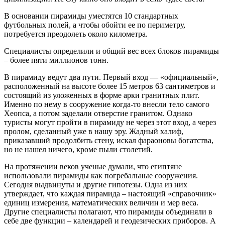
В основании пирамиды уместятся 10 стандартных
футбольных полей, а чтобы обойти ее по периметру,
потребуется преодолеть около километра.
Специалисты определили и общий вес всех блоков пирамиды
– более пяти миллионов тонн.
В пирамиду ведут два пути. Первый вход — «официальный»,
расположенный на высоте более 15 метров 63 сантиметров и
состоящий из уложенных в форме арки гранитных плит.
Именно по нему в сооружение когда-то внесли тело самого
Хеопса, а потом заделали отверстие гранитом. Однако
туристы могут пройти в пирамиду не через этот вход, а через
пролом, сделанный уже в нашу эру. Жадный халиф,
приказавший продолбить стену, искал фараоновы богатства,
но не нашел ничего, кроме пыли столетий.
На протяжении веков ученые думали, что египтяне
использовали пирамиды как погребальные сооружения.
Сегодня выдвинуты и другие гипотезы. Одна из них
утверждает, что каждая пирамида – настоящий «справочник»
единиц измерения, математических величин и мер веса.
Другие специалисты полагают, что пирамиды объединяли в
себе две функции – календарей и геодезических приборов. А