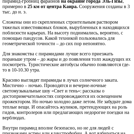
пирамид-гробниц фараонов
на окраине города Эль-Гизы
,
примерно в
25 км от центра Каира.
Сооружения созданы в 3
тыс. до н. э.
Сложены они из скрепленных строительным раствором
тяжелых известняковых блоков, вырубленных в находящихся
поблизости карьерах. На высоту поднимались, вероятно, с
помощью пандусов. Какой техникой пользовались для
геометрической точности – до сих пор непонятно.
Для знакомства с пирамидами лучше всего приезжать
пораньше утром – до жары и до появления толп жаждущих их
посмотреть. Туристические автобусы обычно появляются где-
то в 10-10.30 утра.
Красиво выглядят пирамиды в лучах солнечного заката.
Мистично – ночью. Проводятся и вечерне-ночные
светомузыкальные шоу «Свет и тень»: рассказы о
достопримечательностях сопровождаются их освещением
прожектором. Но ночью холодно даже летом. Не забудьте дома
теплые вещи. И опасайтесь жуликов, претендующих на роль
гидов, контролеров или предлагающих недорогие поездки на
верблюдах.
Внутри пирамид вполне безопасно, но не для людей с
признаками астмы или клаустрофобии. А вот взбираться на