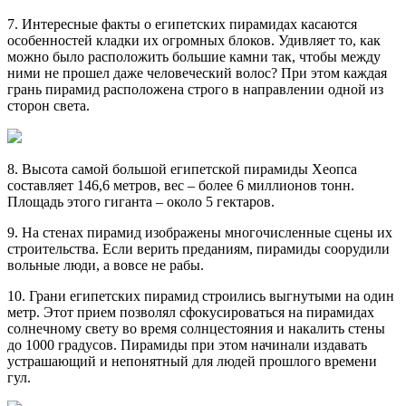
7. Интересные факты о египетских пирамидах касаются
особенностей кладки их огромных блоков. Удивляет то, как
можно было расположить большие камни так, чтобы между
ними не прошел даже человеческий волос? При этом каждая
грань пирамид расположена строго в направлении одной из
сторон света.
8. Высота самой большой египетской пирамиды Хеопса
составляет 146,6 метров, вес – более 6 миллионов тонн.
Площадь этого гиганта – около 5 гектаров.
9. На стенах пирамид изображены многочисленные сцены их
строительства. Если верить преданиям, пирамиды соорудили
вольные люди, а вовсе не рабы.
10. Грани египетских пирамид строились выгнутыми на один
метр. Этот прием позволял сфокусироваться на пирамидах
солнечному свету во время солнцестояния и накалить стены
до 1000 градусов. Пирамиды при этом начинали издавать
устрашающий и непонятный для людей прошлого времени
гул.