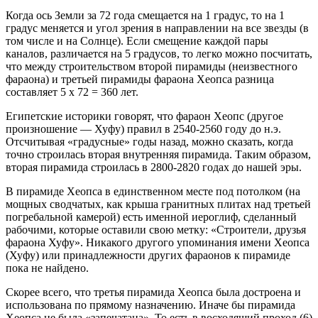
Когда ось Земли за 72 года смещается на 1 градус, то на 1
градус меняется и угол зрения в направлении на все звезды (в
том числе и на Солнце). Если смещение каждой пары
каналов, различается на 5 градусов, то легко можно посчитать,
что между строительством второй пирамиды (неизвестного
фараона) и третьей пирамиды фараона Хеопса разница
составляет 5 х 72 = 360 лет.
Египетские историки говорят, что фараон Хеопс (другое
произношение — Хуфу) правил в 2540-2560 году до н.э.
Отсчитывая «градусные» годы назад, можно сказать, когда
точно строилась вторая внутренняя пирамида. Таким образом,
вторая пирамида строилась в 2800-2820 годах до нашей эры.
В пирамиде Хеопса в единственном месте под потолком (на
мощных сводчатых, как крыша гранитных плитах над третьей
погребальной камерой) есть именной иероглиф, сделанный
рабочими, которые оставили свою метку: «Строители, друзья
фараона Хуфу». Никакого другого упоминания имени Хеопса
(Хуфу) или принадлежности других фараонов к пирамиде
пока не найдено.
Скорее всего, что третья пирамида Хеопса была достроена и
использована по прямому назначению. Иначе бы пирамида
Хеопса не была «запечатана». То есть в восходящий проход (6)