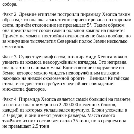
собора.
Факт 2. Древние египтяне построили пирамиду Хеопса таким
образом, что она оказалась точно сориентирована по сторонам
света, причём отклонение не превышает 5°. Таким образом,
она представляет собой самый большой компас на планете!
Причём на момент постройки отклонения не было вообще, но
за минувшие тысячелетия Северный полюс Земли несколько
сместился.
Факт 3. Существует миф о том, что пирамиду Хеопса можно
увидеть из космоса невооружённым взглядом. Это неправда,
она для этого слишком мала! Единственное сооружение на
Земле, которое можно увидеть невооружённым взглядом,
находясь на низкой околоземной орбите – Великая Китайская
стена, и то для этого требуется редчайшее совпадение
множества факторов.
Факт 4. Пирамида Хеопса является самой большой на планете,
и состоит она примерно из 2.200.000 каменных блоков,
каждый из которых укладывался вручную. Блоки уложены в
210 рядов, и они имеют разные размеры. Масса самого
тяжёлого из них составляет около 35 тонн, но в среднем она
не превышает 2,5 тонн.