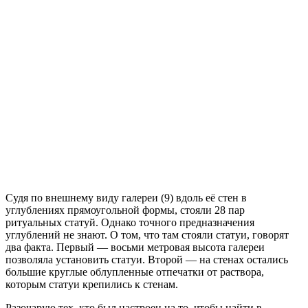
Судя по внешнему виду галереи (9) вдоль её стен в
углублениях прямоугольной формы, стояли 28 пар
ритуальных статуй. Однако точного предназначения
углублений не знают. О том, что там стояли статуи, говорят
два факта. Первый — восьми метровая высота галереи
позволяла установить статуи. Второй — на стенах остались
большие круглые облупленные отпечатки от раствора,
которым статуи крепились к стенам.
Разочарую тех, кто был настроен на то, чтобы найти в