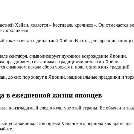
астией Хэйан, является «Фестиваль кроликов». Он отмечается в
е с кроликами.
ый также связан с династией Хэйан. В этот день древние японцы
ачале сентября, символизирует духовное возрождение Японии.
ным праздником, связанным с традициями династии Хэйан.
ется символом начала сбора урожая и новых японских традиций.
йан, до сих пор живут в Японии, национальные праздники и тор
да в ежедневной жизни японцев
вила неизгладимый след в культуре этой страны. Ее обычаи и т
рый устанавливался во время Хэйанского периода как время для 
аботе.