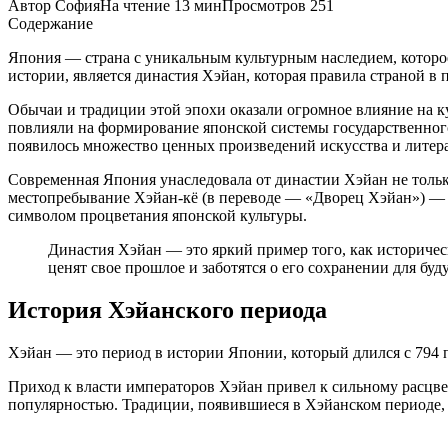
Автор
София
На чтение
13 мин
Просмотров
251
Содержание
Япония — страна с уникальным культурным наследием, которое
истории, является династия Хэйан, которая правила страной в пе
Обычаи и традиции этой эпохи оказали огромное влияние на 
повлияли на формирование японской системы государственног
появилось множество ценных произведений искусства и литера
Современная Япония унаследовала от династии Хэйан не тольк
местопребывание Хэйан-кё (в переводе — «Дворец Хэйан») — о
символом процветания японской культуры.
Династия Хэйан — это яркий пример того, как историчес
ценят свое прошлое и заботятся о его сохранении для бу
История Хэйанского периода
Хэйан — это период в истории Японии, который длился с 794 
Приход к власти императоров Хэйан привел к сильному расцве
популярностью. Традиции, появившиеся в Хэйанском периоде, 