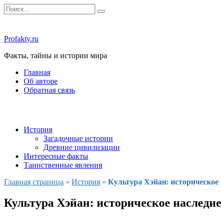
Перейти
Search
к
for:
содержанию
Profakty.ru
Факты, тайны и истории мира
Главная
Об авторе
Обратная связь
История
Загадочные истории
Древние цивилизации
Интересные факты
Таинственные явления
Главная страница
»
История
»
Культура Хэйан: историческое
Культура Хэйан: историческое наследи