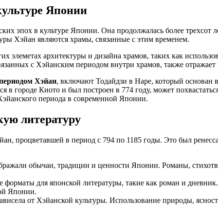
культуре Японии
ких эпох в культуре Японии. Она продолжалась более трехсот ле
туры Хэйан являются храмы, связанные с этим временем.
их элеметах архитектуры и дизайна храмов, таких как использо
вязанных с Хэйанским периодом внутри храмов, также отражает 
 периодом Хэйан
, включают Тодайдзи в Наре, который основан в
 в городе Киото и был построен в 774 году, может похвастать
Хэйанского периода в современной Японии.
кую литературу
ан, процветавшей в период с 794 по 1185 годы. Это был ренесса
ображали обычаи, традиции и ценности Японии. Романы, стихо
е форматы для японской литературы, такие как роман и дневник
ой Японии.
зависела от Хэйанской культуры. Использование природы, яснос