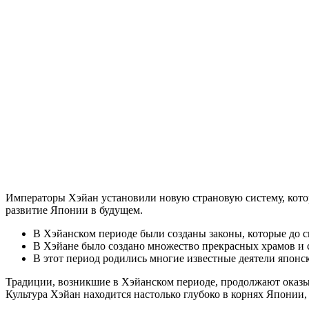
Императоры Хэйан установили новую страновую систему, котор
развитие Японии в будущем.
В Хэйанском периоде были созданы законы, которые до с
В Хэйане было создано множество прекрасных храмов и 
В этот период родились многие известные деятели японс
Традиции, возникшие в Хэйанском периоде, продолжают оказыв
Культура Хэйан находится настолько глубоко в корнях Японии, 