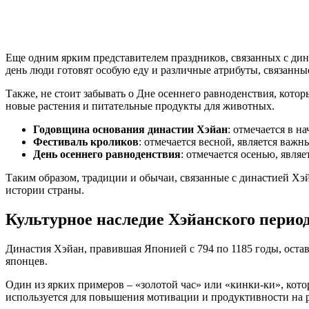
Еще одним ярким представителем праздников, связанных с дин
день люди готовят особую еду и различные атрибуты, связанны
Также, не стоит забывать о Дне осеннего равноденствия, котор
новые растения и питательные продукты для животных.
Годовщина основания династии Хэйан
: отмечается в н
Фестиваль кроликов
: отмечается весной, является важ
День осеннего равноденствия
: отмечается осенью, явля
Таким образом, традиции и обычаи, связанные с династией Хэ
истории страны.
Культурное наследие Хэйанского перио
Династия Хэйан, правившая Японией с 794 по 1185 годы, оста
японцев.
Один из ярких примеров – «золотой час» или «кинки-ки», кото
используется для повышения мотивации и продуктивности на р