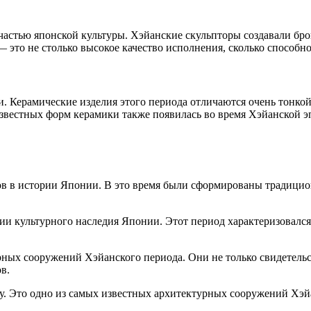
астью японской культуры. Хэйанские скульпторы создавали брон
 это не столько высокое качество исполнения, сколько способно
и. Керамические изделия этого периода отличаются очень тонко
известных форм керамики также появилась во время Хэйанской э
ов в истории Японии. В это время были сформированы традици
и культурного наследия Японии. Этот период характеризовался 
ных сооружений Хэйанского периода. Они не только свидетельс
в.
у. Это одно из самых известных архитектурных сооружений Хэй