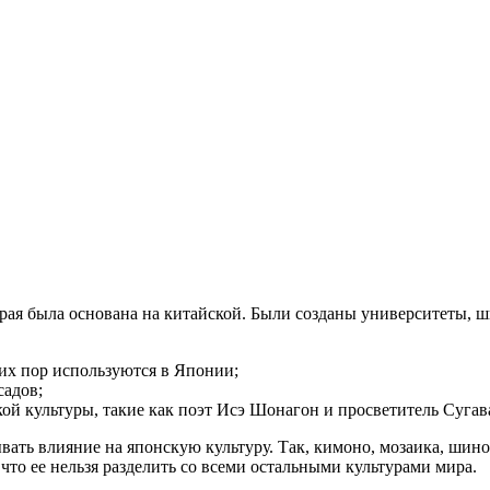
ая была основана на китайской. Были созданы университеты, ш
их пор используются в Японии;
садов;
кой культуры, такие как поэт Исэ Шонагон и просветитель Суга
ать влияние на японскую культуру. Так, кимоно, мозаика, шиноб
что ее нельзя разделить со всеми остальными культурами мира.