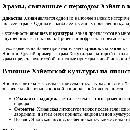
Храмы, связанные с периодом Хэйан в 
Династия Хэйан
является одной из наиболее важных историчес
по всей стране. Одним из наиболее заметных проявлений куль
Особенности
обычаев и культуры
Хэйан проявляются во мног
внутренних стен и кровли. Презентация фресок и предметов, с
Некоторые из наиболее примечательных
храмов, связанных с
Японии. Другой пример — храм Хокуки-джи, который находится
храма представляют собой отличные примеры живой истории 
Влияние Хэйанской культуры на японс
Японская литература сильно зависела от культуры династии Хэй
значительной частью японской национальной идентичности.
Обычаи и традиции.
Почти все тексты того времени от
и двора.
Форматы.
Хэйанская литература также продвигала новы
дворянами, и затем были приняты национальной культур
Поэзия.
Японская поэзия, особенно хайку, также сильно 