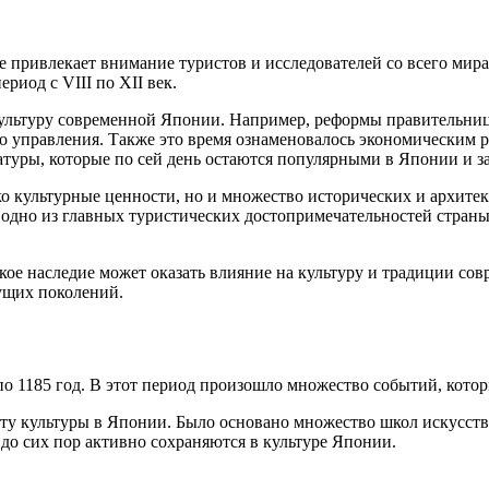
 привлекает внимание туристов и исследователей со всего мира
риод с VIII по XII век.
культуру современной Японии. Например, реформы правительниц
о управления. Также это время ознаменовалось экономическим 
туры, которые по сей день остаются популярными в Японии и за
о культурные ценности, но и множество исторических и архитек
дно из главных туристических достопримечательностей страны. 
кое наследие может оказать влияние на культуру и традиции сов
дущих поколений.
по 1185 год. В этот период произошло множество событий, кото
ту культуры в Японии. Было основано множество школ искусства
до сих пор активно сохраняются в культуре Японии.