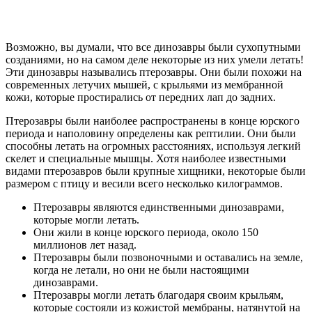
Возможно, вы думали, что все динозавры были сухопутными
созданиями, но на самом деле некоторые из них умели летать!
Эти динозавры назывались птерозавры. Они были похожи на
современных летучих мышей, с крыльями из мембранной
кожи, которые простирались от передних лап до задних.
Птерозавры были наиболее распространены в конце юрского
периода и наполовину определены как рептилии. Они были
способны летать на огромных расстояниях, используя легкий
скелет и специальные мышцы. Хотя наиболее известными
видами птерозавров были крупные хищники, некоторые были
размером с птицу и весили всего несколько килограммов.
Птерозавры являются единственными динозаврами,
которые могли летать.
Они жили в конце юрского периода, около 150
миллионов лет назад.
Птерозавры были позвоночными и оставались на земле,
когда не летали, но они не были настоящими
динозаврами.
Птерозавры могли летать благодаря своим крыльям,
которые состояли из кожистой мембраны, натянутой на