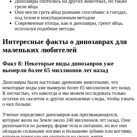
Динозавры охотились на других животных, но также
грели яйца
Они могли греть яйца разными способами: в гнездах,
под телом и инкубационным методом
Современные птицы, как и динозавры, греют яйца,
используя подобные методы
Интересные факты о динозаврах для
маленьких любителей
Факт 8: Некоторые виды динозавров уже
вымерли более 65 миллионов лет назад
Динозавры были настолько древними животными, что
некоторые виды уже вымерли более 65 миллионов лет назад.
К несчастью, это навсегда и мы можем исследовать только
остатки их скелетов и другие ископаемые следы, чтобы узнать
о них больше.
Ученые определяют динозавров как пресмыкающихся,
которые жили на Земле около 240 миллионов лет назад. Они
различаются по размеру, форме тела и питанию, но все они
обладали сильными ногами и большими зубами или когтями,
которые помогали им охотиться на своих жертв.