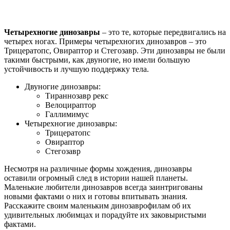
Четырехногие динозавры
– это те, которые передвигались на
четырех ногах. Примеры четырехногих динозавров – это
Трицератопс, Овираптор и Стегозавр. Эти динозавры не были
такими быстрыми, как двуногие, но имели большую
устойчивость и лучшую поддержку тела.
Двуногие динозавры:
Тираннозавр рекс
Велоцираптор
Галлимимус
Четырехногие динозавры:
Трицератопс
Овираптор
Стегозавр
Несмотря на различные формы хождения, динозавры
оставили огромный след в истории нашей планеты.
Маленькие любители динозавров всегда заинтригованы
новыми фактами о них и готовы впитывать знания.
Расскажите своим маленьким динозаврофилам об их
удивительных любимцах и порадуйте их заковыристыми
фактами.