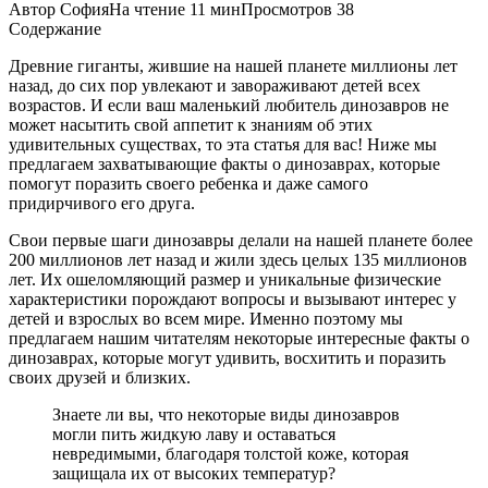
Автор
София
На чтение
11 мин
Просмотров
38
Содержание
Древние гиганты, жившие на нашей планете миллионы лет
назад, до сих пор увлекают и завораживают детей всех
возрастов. И если ваш маленький любитель динозавров не
может насытить свой аппетит к знаниям об этих
удивительных существах, то эта статья для вас! Ниже мы
предлагаем захватывающие факты о динозаврах, которые
помогут поразить своего ребенка и даже самого
придирчивого его друга.
Свои первые шаги динозавры делали на нашей планете более
200 миллионов лет назад и жили здесь целых 135 миллионов
лет. Их ошеломляющий размер и уникальные физические
характеристики порождают вопросы и вызывают интерес у
детей и взрослых во всем мире. Именно поэтому мы
предлагаем нашим читателям некоторые интересные факты о
динозаврах, которые могут удивить, восхитить и поразить
своих друзей и близких.
Знаете ли вы, что некоторые виды динозавров
могли пить жидкую лаву и оставаться
невредимыми, благодаря толстой коже, которая
защищала их от высоких температур?