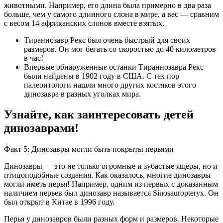
животными. Например, его длина была примерно в два раза
больше, чем у самого длинного слона в мире, а вес — сравним
с весом 14 африканских слонов вместе взятых.
Тираннозавр Рекс был очень быстрый для своих
размеров. Он мог бегать со скоростью до 40 километров
в час!
Впервые обнаруженные останки Тираннозавра Рекс
были найдены в 1902 году в США. С тех пор
палеонтологи нашли много других костяков этого
динозавра в разных уголках мира.
Узнайте, как заинтересовать детей
динозаврами!
Факт 5: Динозавры могли быть покрыты перьями
Динозавры — это не только огромные и зубастые ящеры, но и
птицоподобные создания. Как оказалось, многие динозавры
могли иметь перья! Например, одним из первых с доказанным
наличием перьев был динозавр называется Sinosauropteryx. Он
был открыт в Китае в 1996 году.
Перья у динозавров были разных форм и размеров. Некоторые