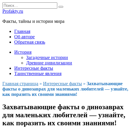
Перейти
Search
к
for:
Profakty.ru
содержанию
Факты, тайны и истории мира
Главная
Об авторе
Обратная связь
История
Загадочные истории
Древние цивилизации
Интересные факты
Таинственные явления
Главная страница
»
Интересные факты
»
Захватывающие
факты о динозаврах для маленьких любителей — узнайте,
как поразить их своими знаниями!
Захватывающие факты о динозаврах
для маленьких любителей — узнайте,
как поразить их своими знаниями!