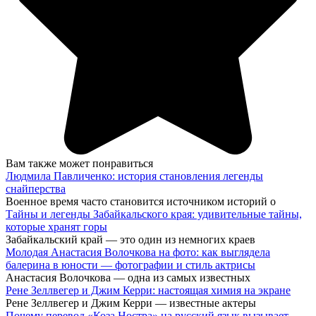
Вам также может понравиться
Людмила Павличенко: история становления легенды
снайперства
Военное время часто становится источником историй о
Тайны и легенды Забайкальского края: удивительные тайны,
которые хранят горы
Забайкальский край — это один из немногих краев
Молодая Анастасия Волочкова на фото: как выглядела
балерина в юности — фотографии и стиль актрисы
Анастасия Волочкова — одна из самых известных
Рене Зеллвегер и Джим Керри: настоящая химия на экране
Рене Зеллвегер и Джим Керри — известные актеры
Почему перевод «Коза Ностра» на русский язык вызывает