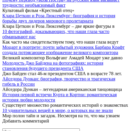
трудности: необъяснимый факт
Культовый фильм «Крестный отец»
Клара Цеткин и Роза Люксембург: биография и история
борьбы двух лидеров мирового пролетариата
Клара Цеткин и Роза Люксембург – две яркие фигуры в
10 фотографий, доказывающих, что наши глаза часто
обманывают нас
Как часто мы свидетельствуем тому, что наши глаза ведут
Моцарт в портрете: почти забытый художник Барбара Крафт
создала потрясающее изображение великого композитора
Великий композитор Вольфганг Амадей Моцарт уже давно
Молодость Джо Байдена на фотографиях: история
становления будущего президента США
Джо Байден стал 46-м президентом США в возрасте 78 лет.
Айседора Дункан: биография, творчество и трагическая
гибель в России
Айседора Дункан – легендарная американская танцовщица
История первой встречи Курта и Кортни: романтическая
история любви молодости
Существует множество романтических историй о знакомствах
10 удивительных вещей в мире, о которых вы не знали
Мир полон тайн и загадок. Несмотря на то, что мы узнаем
Добавить комментарий
Имя