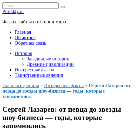
Перейти
Search
к
for:
Profakty.ru
содержанию
Факты, тайны и истории мира
Главная
Об авторе
Обратная связь
История
Загадочные истории
Древние цивилизации
Интересные факты
Таинственные явления
Главная страница
»
Интересные факты
»
Сергей Лазарев: от
певца до звезды шоу-бизнеса — годы, которые
запомнились
Сергей Лазарев: от певца до звезды
шоу-бизнеса — годы, которые
запомнились