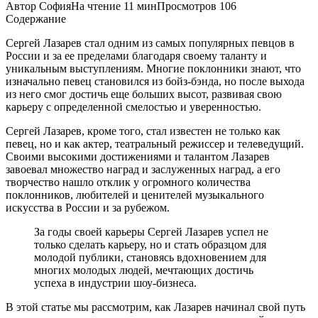
Автор
София
На чтение
11 мин
Просмотров
106
Содержание
Сергей Лазарев стал одним из самых популярных певцов в
России и за ее пределами благодаря своему таланту и
уникальным выступлениям. Многие поклонники знают, что
изначально певец становился из бойз-бэнда, но после выхода
из него смог достичь еще больших высот, развивая свою
карьеру с определенной смелостью и уверенностью.
Сергей Лазарев, кроме того, стал известен не только как
певец, но и как актер, театральный режиссер и телеведущий.
Своими высокими достижениями и талантом Лазарев
завоевал множество наград и заслуженных наград, а его
творчество нашло отклик у огромного количества
поклонников, любителей и ценителей музыкального
искусства в России и за рубежом.
За годы своей карьеры Сергей Лазарев успел не
только сделать карьеру, но и стать образцом для
молодой публики, становясь вдохновением для
многих молодых людей, мечтающих достичь
успеха в индустрии шоу-бизнеса.
В этой статье мы рассмотрим, как Лазарев начинал свой путь