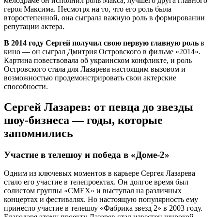
мелодраме он исполнил роль Макса, лучшего друга главного
героя Максима. Несмотря на то, что его роль была
второстепенной, она сыграла важную роль в формировании
репутации актера.
В 2014 году Сергей получил свою первую главную роль
в
кино — он сыграл Дмитрия Островского в фильме «2014».
Картина повествовала об украинском конфликте, и роль
Островского стала для Лазарева настоящим вызовом и
возможностью продемонстрировать свои актерские
способности.
Сергей Лазарев: от певца до звезды
шоу-бизнеса — годы, которые
запомнились
Участие в телешоу и победа в «Доме-2»
Одним из ключевых моментов в карьере Сергея Лазарева
стало его участие в телепроектах. Он долгое время был
солистом группы «СМЕХ» и выступал на различных
концертах и фестивалях. Но настоящую популярность ему
принесло участие в телешоу «Фабрика звезд 2» в 2003 году.
Благодаря этому проекту Лазарев стал известен широкой