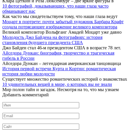
Клара Цеткин и Роза Люксембург – две яркие фигуры в
10 фотографий, доказывающих, что наши глаза часто
обманывают нас
Как часто мы свидетельствуем тому, что наши глаза ведут
Моцарт в портрете: почти забытый художник Барбара Крафт
создала потрясающее изображение великого композитора
Великий композитор Вольфганг Амадей Моцарт уже давно
Молодость Джо Байдена на фотографиях: история
становления будущего президента США
Джо Байден стал 46-м президентом США в возрасте 78 лет.
Айседора Дункан: биография, творчество и трагическая
гибель в России
Айседора Дункан – легендарная американская танцовщица
История первой встречи Курта и Кортни: романтическая
история любви молодости
Существует множество романтических историй о знакомствах
10 удивительных вещей в мире, о которых вы не знали
Мир полон тайн и загадок. Несмотря на то, что мы узнаем
Добавить комментарий
Имя
*
Email
*
Сайт