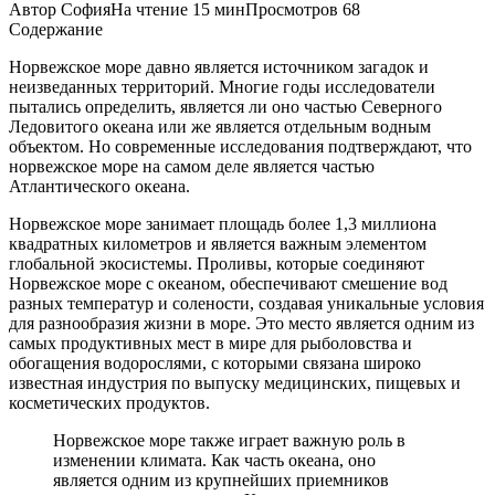
Автор
София
На чтение
15 мин
Просмотров
68
Содержание
Норвежское море давно является источником загадок и
неизведанных территорий. Многие годы исследователи
пытались определить, является ли оно частью Северного
Ледовитого океана или же является отдельным водным
объектом. Но современные исследования подтверждают, что
норвежское море на самом деле является частью
Атлантического океана.
Норвежское море занимает площадь более 1,3 миллиона
квадратных километров и является важным элементом
глобальной экосистемы. Проливы, которые соединяют
Норвежское море с океаном, обеспечивают смешение вод
разных температур и солености, создавая уникальные условия
для разнообразия жизни в море. Это место является одним из
самых продуктивных мест в мире для рыболовства и
обогащения водорослями, с которыми связана широко
известная индустрия по выпуску медицинских, пищевых и
косметических продуктов.
Норвежское море также играет важную роль в
изменении климата. Как часть океана, оно
является одним из крупнейших приемников