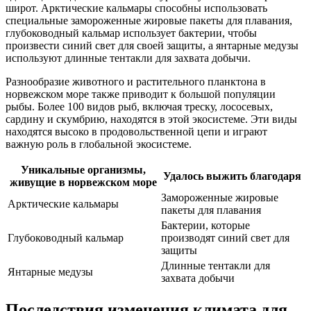
широт. Арктические кальмары способны использовать
специальные замороженные жировые пакеты для плавания,
глубоководный кальмар использует бактерии, чтобы
произвести синий свет для своей защиты, а янтарные медузы
используют длинные тентакли для захвата добычи.
Разнообразие животного и растительного планктона в
норвежском море также приводит к большой популяции
рыбы. Более 100 видов рыб, включая треску, лососевых,
сардину и скумбрию, находятся в этой экосистеме. Эти виды
находятся высоко в продовольственной цепи и играют
важную роль в глобальной экосистеме.
Уникальные организмы,
Удалось выжить благодаря
живущие в норвежском море
Замороженные жировые
Арктические кальмары
пакеты для плавания
Бактерии, которые
Глубоководный кальмар
производят синий свет для
защиты
Длинные тентакли для
Янтарные медузы
захвата добычи
Последствия изменения климата для