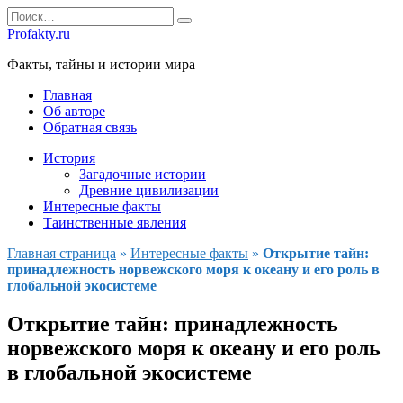
Перейти
Search
к
for:
Profakty.ru
содержанию
Факты, тайны и истории мира
Главная
Об авторе
Обратная связь
История
Загадочные истории
Древние цивилизации
Интересные факты
Таинственные явления
Главная страница
»
Интересные факты
»
Открытие тайн:
принадлежность норвежского моря к океану и его роль в
глобальной экосистеме
Открытие тайн: принадлежность
норвежского моря к океану и его роль
в глобальной экосистеме