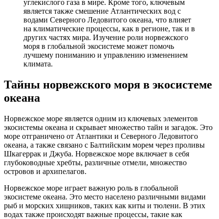
углекислого газа в мире. Кроме того, ключевым
является также смешение Атлантических вод с
водами Северного Ледовитого океана, что влияет
на климатические процессы, как в регионе, так и в
других частях мира. Изучение роли норвежского
моря в глобальной экосистеме может помочь
лучшему пониманию и управлению изменением
климата.
Тайны норвежского моря в экосистеме
океана
Норвежское море является одним из ключевых элементов
экосистемы океана и скрывает множество тайн и загадок. Это
море отграничено от Атлантики и Северного Ледовитого
океана, а также связано с Балтийским морем через проливы
Шкагеррак и Джуба. Норвежское море включает в себя
глубоководные хребты, различные отмели, множество
островов и архипелагов.
Норвежское море играет важную роль в глобальной
экосистеме океана. Это место населено различными видами
рыб и морских хищников, таких как киты и тюлени. В этих
водах также происходят важные процессы, такие как