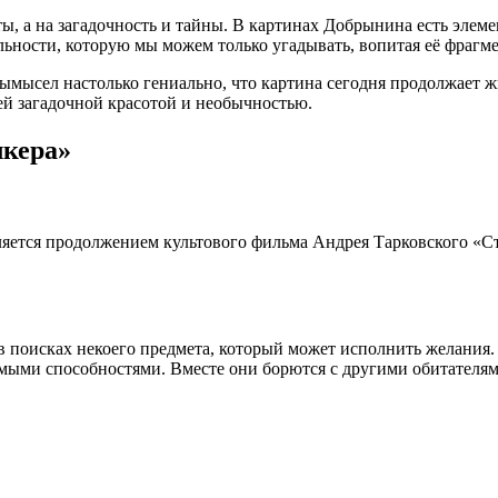
ы, а на загадочность и тайны. В картинах Добрынина есть элем
ьности, которую мы можем только угадывать, вопитая её фрагм
ымысел настолько гениально, что картина сегодня продолжает 
оей загадочной красотой и необычностью.
лкера»
ется продолжением культового фильма Андрея Тарковского «Ста
в поисках некоего предмета, который может исполнить желания. 
имыми способностями. Вместе они борются с другими обитателям