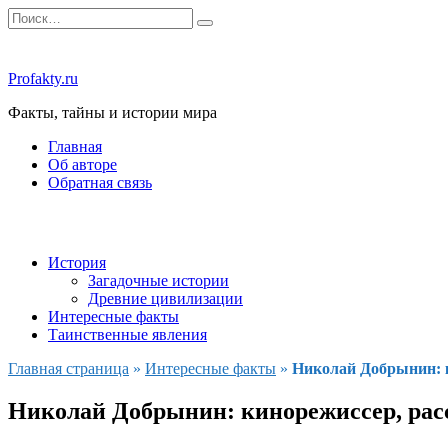
Перейти
Search
к
for:
содержанию
Profakty.ru
Факты, тайны и истории мира
Главная
Об авторе
Обратная связь
История
Загадочные истории
Древние цивилизации
Интересные факты
Таинственные явления
Главная страница
»
Интересные факты
»
Николай Добрынин: к
Николай Добрынин: кинорежиссер, рас