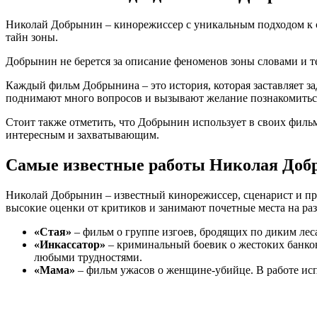
Николай Добрынин – кинорежиссер с уникальным подходом к съ
тайн зоны.
Добрынин не берется за описание феноменов зоны словами и те
Каждый фильм Добрынина – это история, которая заставляет з
поднимают много вопросов и вызывают желание познакомиться
Стоит также отметить, что Добрынин использует в своих фильм
интересным и захватывающим.
Самые известные работы Николая До
Николай Добрынин – известный кинорежиссер, сценарист и пр
высокие оценки от критиков и занимают почетные места на ра
«Стая»
– фильм о группе изгоев, бродящих по диким ле
«Инкассатор»
– криминальный боевик о жестоких банков
любыми трудностями.
«Мама»
– фильм ужасов о женщине-убийце. В работе исп