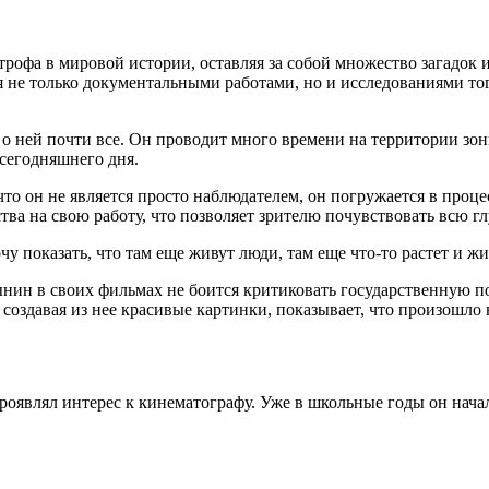
рофа в мировой истории, оставляя за собой множество загадок 
не только документальными работами, но и исследованиями того
о ней почти все. Он проводит много времени на территории зон
 сегодняшнего дня.
 он не является просто наблюдателем, он погружается в процесс
ва на свою работу, что позволяет зрителю почувствовать всю гл
чу показать, что там еще живут люди, там еще что-то растет и ж
ин в своих фильмах не боится критиковать государственную пол
создавая из нее красивые картинки, показывает, что произошло 
роявлял интерес к кинематографу. Уже в школьные годы он нача