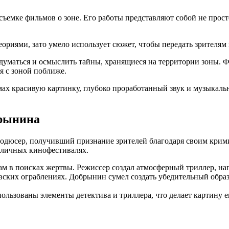
емке фильмов о зоне. Его работы представляют собой не прост
ориями, зато умело использует сюжет, чтобы передать зрителям 
адуматься и осмыслить тайны, хранящиеся на территории зоны.
 с зоной поближе.
ах красивую картинку, глубоко проработанный звук и музыкальн
брынина
одюсер, получивший признание зрителей благодаря своим крим
зличных кинофестивалях.
сам в поисках жертвы. Режиссер создал атмосферный триллер, н
ских ограблениях. Добрынин сумел создать убедительный образ
ользованы элементы детектива и триллера, что делает картину 