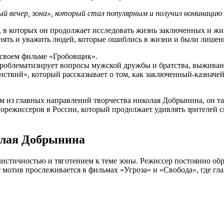
ый вечер, зона», который стал популярным и получил номинацию
 в которых он продолжает исследовать жизнь заключенных и жиз
ять и уважить людей, которые ошиблись в жизни и были лишен
 своем фильме «Гробовщик».
роблематизирует вопросы мужской дружбы и братства, выживан
ствий», который рассказывает о том, как заключенный-казначей 
им из главных направлений творчества николая Добрынина, он т
орежиссеров в России, который продолжает удивлять зрителей с
олая Добрынина
стичностью и тяготением к теме зоны. Режиссер постоянно обр
 мотив прослеживается в фильмах «Угроза» и «Свобода», где гла