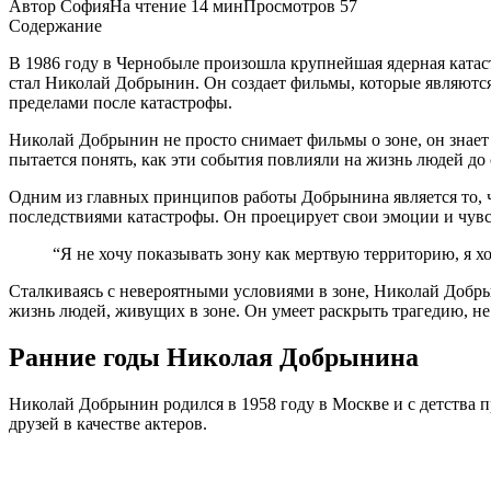
Автор
София
На чтение
14 мин
Просмотров
57
Содержание
В 1986 году в Чернобыле произошла крупнейшая ядерная катаст
стал Николай Добрынин. Он создает фильмы, которые являются 
пределами после катастрофы.
Николай Добрынин не просто снимает фильмы о зоне, он знает 
пытается понять, как эти события повлияли на жизнь людей до
Одним из главных принципов работы Добрынина является то, что
последствиями катастрофы. Он проецирует свои эмоции и чувст
“Я не хочу показывать зону как мертвую территорию, я хо
Сталкиваясь с невероятными условиями в зоне, Николай Добрын
жизнь людей, живущих в зоне. Он умеет раскрыть трагедию, не 
Ранние годы Николая Добрынина
Николай Добрынин родился в 1958 году в Москве и с детства п
друзей в качестве актеров.