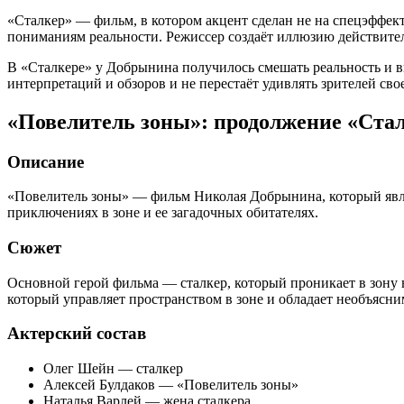
«Сталкер» — фильм, в котором акцент сделан не на спецэффект
пониманиям реальности. Режиссер создаёт иллюзию действител
В «Сталкере» у Добрынина получилось смешать реальность и в
интерпретаций и обзоров и не перестаёт удивлять зрителей св
«Повелитель зоны»: продолжение «Ста
Описание
«Повелитель зоны» — фильм Николая Добрынина, который явля
приключениях в зоне и ее загадочных обитателях.
Сюжет
Основной герой фильма — сталкер, который проникает в зону 
который управляет пространством в зоне и обладает необъясн
Актерский состав
Олег Шейн — сталкер
Алексей Булдаков — «Повелитель зоны»
Наталья Варлей — жена сталкера