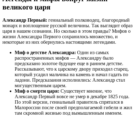
великого царя
Александр Первый:
гениальный полководец, благородный
монарх и воплощение русской величины. Так выглядит образ
царя в нашем сознании. Но сколько в этом правды? Мифов о
жизни Александра Первого сохранилось множество, и
некоторые из них обернулись настоящими легендами.
Миф о детстве Александра:
Один из самых
распространенных мифов — Александру было
предсказано золотое будущее еще в раннем детстве.
Рассказывают, что к царскому двору приходил старец,
который усадил мальчика на камень и начал гадать по
ладони. Предсказания исполнились: Александр стал
могущественным царем.
Миф о смерти царя:
Существует мнение, что
Александр Первый вовсе не умер в декабре 1825 года.
По этой версии, гениальный правитель спрятался в
Малороссии после своей предполагаемой гибели и жил
там скромной жизнью под вымышленным именем.