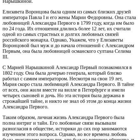
Нарышкиной.
Елизавета Воронцова была одним из самых близких друзей
императора Павла I и его жены Марии Федоровны. Она стала
любовницей Александра Первого в 1799 году, когда им было
по 24 года. Их отношения длились более 12 лет, их считали
одной из самых страстных и долгих любовных связей
российского монарха. Однако, Укажем, что у Елизаветы
Воронцовой был муж и до начала отношений с Александром
Первым, она была любовницей османского султана Селима
III.
С Марией Нарышкиной Александр Первый познакомился в
1802 году. Она была дочерью генерала, который близко
работал с самим императором. Несмотря на свои 19 лет,
Мария скоро стала любимицей Александра Первого. В тайне
от всех, они жили вместе на вилле в Петербурге и имели
четырех сыновей и дочь. Но эта история была держана в
строжайшей тайне, и никто не знал об этом до конца жизни
Александра Первого.
Таким образом, личная жизнь Александра Первого была
полна интриг и тайн. Его любовные связи вызывали
разногласия в обществе, историки до сих пор занимаются
изучением этого вопроса. Однако, во все времена любовь
была двигателем жизни тех, кто был на вершине общества, и