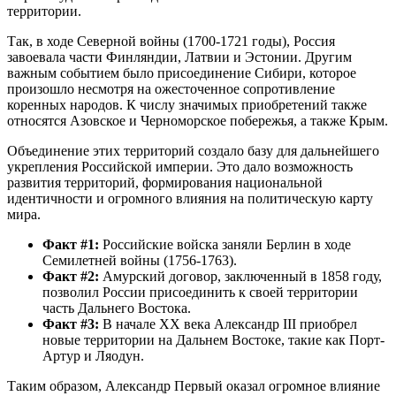
территории.
Так, в ходе Северной войны (1700-1721 годы), Россия
завоевала части Финляндии, Латвии и Эстонии. Другим
важным событием было присоединение Сибири, которое
произошло несмотря на ожесточенное сопротивление
коренных народов. К числу значимых приобретений также
относятся Азовское и Черноморское побережья, а также Крым.
Объединение этих территорий создало базу для дальнейшего
укрепления Российской империи. Это дало возможность
развития территорий, формирования национальной
идентичности и огромного влияния на политическую карту
мира.
Факт #1:
Российские войска заняли Берлин в ходе
Семилетней войны (1756-1763).
Факт #2:
Амурский договор, заключенный в 1858 году,
позволил России присоединить к своей территории
часть Дальнего Востока.
Факт #3:
В начале XX века Александр III приобрел
новые территории на Дальнем Востоке, такие как Порт-
Артур и Ляодун.
Таким образом, Александр Первый оказал огромное влияние