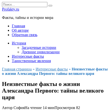
Перейти
Search
к
for:
Profakty.ru
содержанию
Факты, тайны и истории мира
Главная
Об авторе
Обратная связь
История
Загадочные истории
Древние цивилизации
Интересные факты
Таинственные явления
Главная страница
»
Интересные факты
»
Неизвестные факты
о жизни Александра Первого: тайны великого царя
Неизвестные факты о жизни
Александра Первого: тайны великого
царя
Автор
София
На чтение
14 мин
Просмотров
82