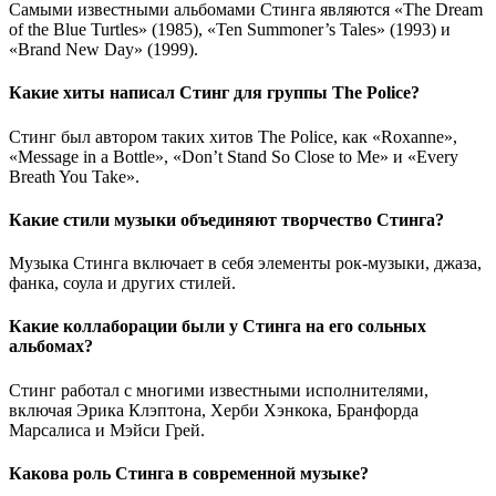
Самыми известными альбомами Стинга являются «The Dream
of the Blue Turtles» (1985), «Ten Summoner’s Tales» (1993) и
«Brand New Day» (1999).
Какие хиты написал Стинг для группы The Police?
Стинг был автором таких хитов The Police, как «Roxanne»,
«Message in a Bottle», «Don’t Stand So Close to Me» и «Every
Breath You Take».
Какие стили музыки объединяют творчество Стинга?
Музыка Стинга включает в себя элементы рок-музыки, джаза,
фанка, соула и других стилей.
Какие коллаборации были у Стинга на его сольных
альбомах?
Стинг работал с многими известными исполнителями,
включая Эрика Клэптона, Херби Хэнкока, Бранфорда
Марсалиса и Мэйси Грей.
Какова роль Стинга в современной музыке?