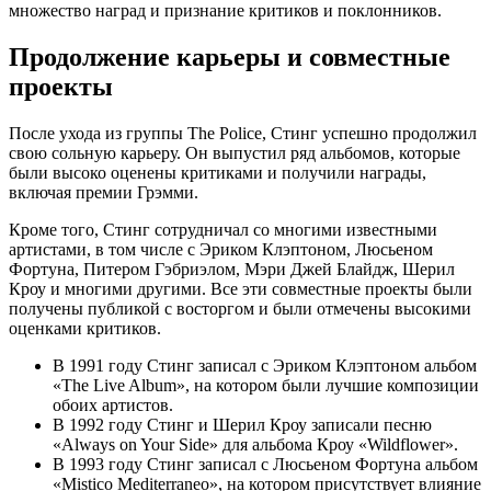
множество наград и признание критиков и поклонников.
Продолжение карьеры и совместные
проекты
После ухода из группы The Police, Стинг успешно продолжил
свою сольную карьеру. Он выпустил ряд альбомов, которые
были высоко оценены критиками и получили награды,
включая премии Грэмми.
Кроме того, Стинг сотрудничал со многими известными
артистами, в том числе с Эриком Клэптоном, Люсьеном
Фортуна, Питером Гэбриэлом, Мэри Джей Блайдж, Шерил
Кроу и многими другими. Все эти совместные проекты были
получены публикой с восторгом и были отмечены высокими
оценками критиков.
В 1991 году Стинг записал с Эриком Клэптоном альбом
«The Live Album», на котором были лучшие композиции
обоих артистов.
В 1992 году Стинг и Шерил Кроу записали песню
«Always on Your Side» для альбома Кроу «Wildflower».
В 1993 году Стинг записал с Люсьеном Фортуна альбом
«Mistico Mediterraneo», на котором присутствует влияние