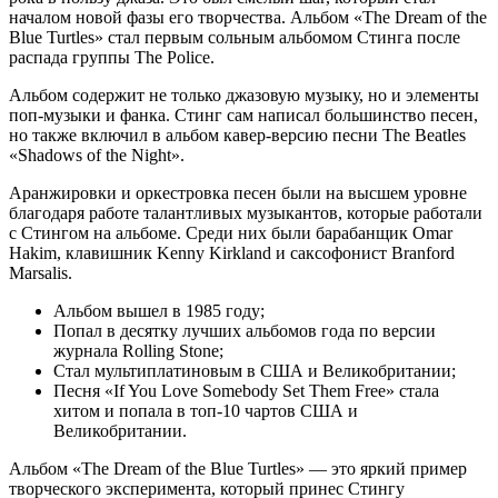
началом новой фазы его творчества. Альбом «The Dream of the
Blue Turtles» стал первым сольным альбомом Стинга после
распада группы The Police.
Альбом содержит не только джазовую музыку, но и элементы
поп-музыки и фанка. Стинг сам написал большинство песен,
но также включил в альбом кавер-версию песни The Beatles
«Shadows of the Night».
Аранжировки и оркестровка песен были на высшем уровне
благодаря работе талантливых музыкантов, которые работали
с Стингом на альбоме. Среди них были барабанщик Omar
Hakim, клавишник Kenny Kirkland и саксофонист Branford
Marsalis.
Альбом вышел в 1985 году;
Попал в десятку лучших альбомов года по версии
журнала Rolling Stone;
Стал мультиплатиновым в США и Великобритании;
Песня «If You Love Somebody Set Them Free» стала
хитом и попала в топ-10 чартов США и
Великобритании.
Альбом «The Dream of the Blue Turtles» — это яркий пример
творческого эксперимента, который принес Стингу