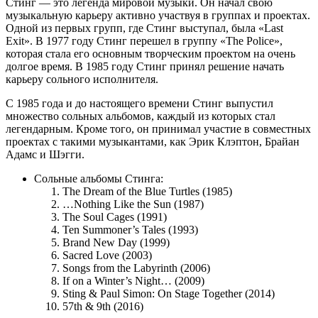
Стинг — это легенда мировой музыки. Он начал свою
музыкальную карьеру активно участвуя в группах и проектах.
Одной из первых групп, где Стинг выступал, была «Last
Exit». В 1977 году Стинг перешел в группу «The Police»,
которая стала его основным творческим проектом на очень
долгое время. В 1985 году Стинг принял решение начать
карьеру сольного исполнителя.
С 1985 года и до настоящего времени Стинг выпустил
множество сольных альбомов, каждый из которых стал
легендарным. Кроме того, он принимал участие в совместных
проектах с такими музыкантами, как Эрик Клэптон, Брайан
Адамс и Шэгги.
Сольные альбомы Стинга:
The Dream of the Blue Turtles (1985)
…Nothing Like the Sun (1987)
The Soul Cages (1991)
Ten Summoner’s Tales (1993)
Brand New Day (1999)
Sacred Love (2003)
Songs from the Labyrinth (2006)
If on a Winter’s Night… (2009)
Sting & Paul Simon: On Stage Together (2014)
57th & 9th (2016)