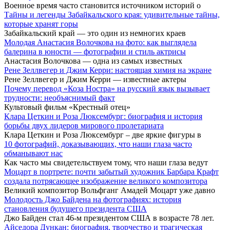
Военное время часто становится источником историй о
Тайны и легенды Забайкальского края: удивительные тайны,
которые хранят горы
Забайкальский край — это один из немногих краев
Молодая Анастасия Волочкова на фото: как выглядела
балерина в юности — фотографии и стиль актрисы
Анастасия Волочкова — одна из самых известных
Рене Зеллвегер и Джим Керри: настоящая химия на экране
Рене Зеллвегер и Джим Керри — известные актеры
Почему перевод «Коза Ностра» на русский язык вызывает
трудности: необъяснимый факт
Культовый фильм «Крестный отец»
Клара Цеткин и Роза Люксембург: биография и история
борьбы двух лидеров мирового пролетариата
Клара Цеткин и Роза Люксембург – две яркие фигуры в
10 фотографий, доказывающих, что наши глаза часто
обманывают нас
Как часто мы свидетельствуем тому, что наши глаза ведут
Моцарт в портрете: почти забытый художник Барбара Крафт
создала потрясающее изображение великого композитора
Великий композитор Вольфганг Амадей Моцарт уже давно
Молодость Джо Байдена на фотографиях: история
становления будущего президента США
Джо Байден стал 46-м президентом США в возрасте 78 лет.
Айседора Дункан: биография, творчество и трагическая