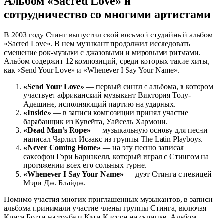
Альбом «Sacred Love» и
сотрудничество со многими артистами
В 2003 году Стинг выпустил свой восьмой студийный альбом
«Sacred Love». В нем музыкант продолжил исследовать
смешение рок-музыки с джазовыми и мировыми ритмами.
Альбом содержит 12 композиций, среди которых такие хиты,
как «Send Your Love» и «Whenever I Say Your Name».
«Send Your Love»
— первый сингл с альбома, в котором
участвует африканский музыкант Виктория Толу-
Адешине, исполняющий партию на ударных.
«Inside»
— в записи композиции принял участие
барабанщик из Кувейта, Уайсель Хармони.
«Dead Man’s Rope»
— музыкальную основу для песни
написал Чарлил Исаакс из группы The Latin Playboys.
«Never Coming Home»
— на эту песню записал
саксофон Гэри Барнакелл, который играл с Стингом на
протяжении всех его сольных турне.
«Whenever I Say Your Name»
— дуэт Стинга с певицей
Мэри Дж. Блайдж.
Помимо участия многих приглашенных музыкантов, в записи
альбома принимали участие члены группы Стинга, включая
Криса Ботти на трубе и Кэти Киссун на скрипке. Альбом