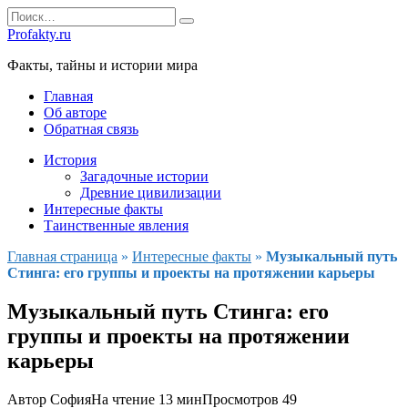
Перейти
Search
к
for:
Profakty.ru
содержанию
Факты, тайны и истории мира
Главная
Об авторе
Обратная связь
История
Загадочные истории
Древние цивилизации
Интересные факты
Таинственные явления
Главная страница
»
Интересные факты
»
Музыкальный путь
Стинга: его группы и проекты на протяжении карьеры
Музыкальный путь Стинга: его
группы и проекты на протяжении
карьеры
Автор
София
На чтение
13 мин
Просмотров
49