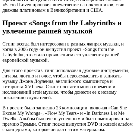
«Sacred Love» произвел впечатление на поклонников, став
дважды платиновым в Великобритании и США.
Проект «Songs from the Labyrinth» и
увлечение ранней музыкой
Стинг всегда был интересован в разных жанрах музыки, и
когда в 2006 году он выпустил проект «Songs from the
Labyrinth», это стало проявлением его увлечения ранней
европейской музыкой.
Для этого проекта Стинг использовал духовые инструменты,
гитары, лютню и голос, чтобы переосмыслить и записать
музыку Джона Доуленда, английского композитора и
китариста XVI века. Стинг посвятил много времени и
исследований этой музыке, чтобы донести ее к новому
поколению слушателей.
В проекте было записано 23 композиции, включая «Can She
Excuse My Wrongs», «Flow My Tears» и «In Darkness Let Me
Dwell». Альбом был очень успешным и был номинирован на
премию Грэмми. Стинг позже выпустил DVD и живой альбом
с концертами, которые он дал с этим материалом.