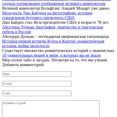
создала потрясающее изображение великого композитора
Великий композитор Вольфганг Амадей Моцарт уже давно
Молодость Джо Байдена на фотографиях: история
становления будущего президента США
Джо Байден стал 46-м президентом США в возрасте 78 лет.
Айседора Дункан: биография, творчество и трагическая
гибель в России
Айседора Дункан – легендарная американская танцовщица
История первой встречи Курта и Кортни: романтическая
история любви молодости
Существует множество романтических историй о знакомствах
10 удивительных вещей в мире, о которых вы не знали
Мир полон тайн и загадок. Несмотря на то, что мы узнаем
Добавить комментарий
Имя
*
Email
*
Сайт
Комментарий