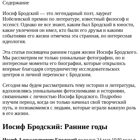
Содержание
Иосиф Бродский — это легендарный поэт, лауреат
Нобелевской премии по литературе, известный философ и
эссеист. Однако не все знают, каким был Бродский в юности,
какие увлечения он имел, кто были его друзья и какими
событиями его жизни отмечена эта странная, но интересная
идеология.
Эта статья посвящена ранним годам жизни Иосифа Бродского.
Мы рассмотрим не только уникальные фотографии, но и
интересные моменты его биографии, которые открылись
впервые благодаря сотрудничеству исследовательских
центров и личной переписке с Бродским.
Сегодня мы будем рассматривать тему истории и литературы,
вдохновляясь уникальными фотоснимками и историями,
связанными с личностью Иосифа Бродского. Подробно
изучим период, когда он только начинал свой творческий
путь, и познакомимся с людьми, которые играли важную роль
в его жизни.
Иосиф Бродский: Ранние годы
Иосиф Александрович Бродский
родился 24 мая 1940 года в