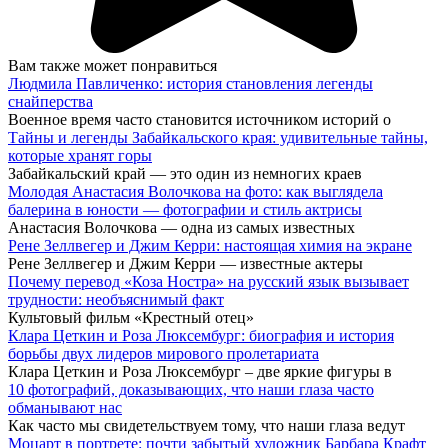
Вам также может понравиться
Людмила Павличенко: история становления легенды
снайперства
Военное время часто становится источником историй о
Тайны и легенды Забайкальского края: удивительные тайны,
которые хранят горы
Забайкальский край — это один из немногих краев
Молодая Анастасия Волочкова на фото: как выглядела
балерина в юности — фотографии и стиль актрисы
Анастасия Волочкова — одна из самых известных
Рене Зеллвегер и Джим Керри: настоящая химия на экране
Рене Зеллвегер и Джим Керри — известные актеры
Почему перевод «Коза Ностра» на русский язык вызывает
трудности: необъяснимый факт
Культовый фильм «Крестный отец»
Клара Цеткин и Роза Люксембург: биография и история
борьбы двух лидеров мирового пролетариата
Клара Цеткин и Роза Люксембург – две яркие фигуры в
10 фотографий, доказывающих, что наши глаза часто
обманывают нас
Как часто мы свидетельствуем тому, что наши глаза ведут
Моцарт в портрете: почти забытый художник Барбара Крафт