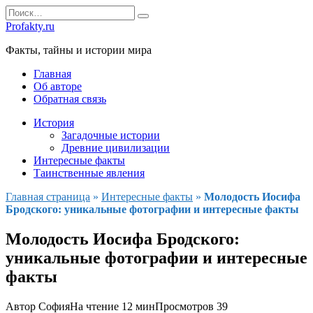
Перейти
Search
к
for:
Profakty.ru
содержанию
Факты, тайны и истории мира
Главная
Об авторе
Обратная связь
История
Загадочные истории
Древние цивилизации
Интересные факты
Таинственные явления
Главная страница
»
Интересные факты
»
Молодость Иосифа
Бродского: уникальные фотографии и интересные факты
Молодость Иосифа Бродского:
уникальные фотографии и интересные
факты
Автор
София
На чтение
12 мин
Просмотров
39