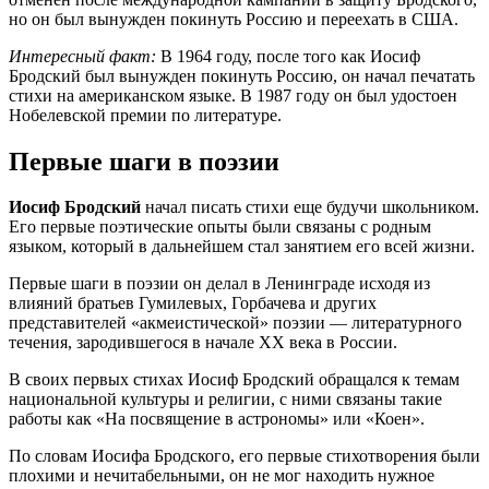
но он был вынужден покинуть Россию и переехать в США.
Интересный факт:
В 1964 году, после того как Иосиф
Бродский был вынужден покинуть Россию, он начал печатать
стихи на американском языке. В 1987 году он был удостоен
Нобелевской премии по литературе.
Первые шаги в поэзии
Иосиф Бродский
начал писать стихи еще будучи школьником.
Его первые поэтические опыты были связаны с родным
языком, который в дальнейшем стал занятием его всей жизни.
Первые шаги в поэзии он делал в Ленинграде исходя из
влияний братьев Гумилевых, Горбачева и других
представителей «акмеистической» поэзии — литературного
течения, зародившегося в начале XX века в России.
В своих первых стихах Иосиф Бродский обращался к темам
национальной культуры и религии, с ними связаны такие
работы как «На посвящение в астрономы» или «Коен».
По словам Иосифа Бродского, его первые стихотворения были
плохими и нечитабельными, он не мог находить нужное