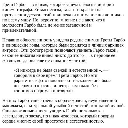
Грета Гарбо — это имя, которое запечатлелось в истории
кинематографа. Ее магнетизм, талант и красота на
протяжении десятилетий привлекали внимание поклонников
по всему миру. Но, вероятно, многие не знают, что в
молодости Гарбо была не менее загадочной и
привлекательной.
Недавно общественность увидела редкие снимки Греты Гарбо
в юношеские годы, которые были хранятся в личных архивах
актрисы. Эти фотографии позволяют увидеть Гарбо такой,
какой ее никогда не видел никто до этого — в периоде ее
жизни, когда она еще не стала знаменитой.
«Я никогда не была свежей и естественной», —
говорила в свое время Грета Гарбо. Но эти
раритетные фото показывают насколько она была
невероятно красива и неотразима даже без
костюмов и грима кинозвезды.
На них Гарбо запечатлена в образе модели, неукрашенной
макияжем, с натуральной улыбкой и чистой, открытой душой.
Они дают возможность увидеть Гарбо не только как
легендарную звезду, но и как человека, который покорил
сердца многих своей простотой и естественностью.