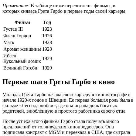
Примечание:
В таблице ниже перечислены фильмы, в
которых снялась Грета Гарбо в первые годы своей карьеры:
Фильм
Год
Густав III
1923
Флеш Гордон
1926
Мать
1928
Аромат женщины
1928
Ибсен.
1929
Кукольный домик
Великий Гэтсби
1929
Первые шаги Греты Гарбо в кино
Молодая Грета Гарбо начала свою карьеру в кинематографе в
начале 1920-х годов в Швеции. Ее первая большая роль была в
фильме «Легенда любви», где она играла дочь богатых
родителей, влюбленную в простого работника своего отца.
После успеха этого фильма Гарбо стала получать много
предложений от голливудских кинопродюсеров. Она
подписала контракт с MGM и переехала в США, где сыграла