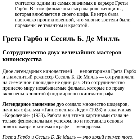
считается одним из самых значимых в карьере Греты
Гарбо. В этом фильме она сыграла роль женщины,
которая влюбляется в своего шефа. Ее игра была
настолько проникновенной, что многие зрители были
поражены ее талантом и красотой.
Грета Гарбо и Сесиль Б. Де Милль
Сотрудничество двух величайших мастеров
киноискусства
Двое легендарных кинодеятелей — неповторимая Грета Гарбо
и знаменитый режиссер Сесиль Б. Де Милль — сотрудничали
на съемочной площадке не один раз. Это сотрудничество
принесло миру незабываемые фильмы, которые по праву
включены в золотой фонд мирового кинематографа.
Легендарное тандемное дуо
создало множество шедевров,
начиная с фильма «Таинственная Леди» (1928) и заканчивая
«Королевой» (1933). Работа над этими картиными стала не
только феноменальным успехом, но и поставила основы
нового жанра в кинематографе — мелодрамы.
Грета Гарбо и Сесиль Б. Де Милль — это яркий пример того,