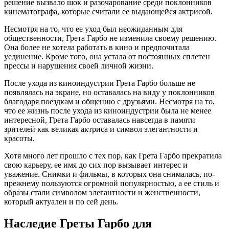
решение вызвало шок и разочарование среди поклонников
кинематографа, которые считали ее выдающейся актрисой.
Несмотря на то, что ее уход был неожиданным для
общественности, Грета Гарбо не изменила своему решению.
Она более не хотела работать в кино и предпочитала
уединение. Кроме того, она устала от постоянных сплетен
прессы и нарушения своей личной жизни.
После ухода из киноиндустрии Грета Гарбо больше не
появлялась на экране, но оставалась на виду у поклонников
благодаря поездкам и общению с друзьями. Несмотря на то,
что ее жизнь после ухода из киноиндустрии была не менее
интересной, Грета Гарбо оставалась навсегда в памяти
зрителей как великая актриса и символ элегантности и
красоты.
Хотя много лет прошло с тех пор, как Грета Гарбо прекратила
свою карьеру, ее имя до сих пор вызывает интерес и
уважение. Снимки и фильмы, в которых она снималась, по-
прежнему пользуются огромной популярностью, а ее стиль и
образы стали символом элегантности и женственности,
который актуален и по сей день.
Наследие Греты Гарбо для