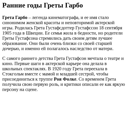
Ранние годы Греты Гарбо
Грета Гарбо
– легенда кинематографа, и ее имя стало
синонимом женской красоты и неповторимой актерской
игры. Родилась Грета Густафсдоттер Густафссон 18 сентября
1905 года в Швеции. Ее семья жила в бедности, но родители
Греты Густафсона стремились дать своим детям лучшее
образование. Они были очень близки со своей старшей
дочерью, и именно ей полагалось наследство от матери.
С самого раннего детства Грета Густафсон мечтала о театре и
кино. Первые шаги в актерской карьере она делала в
школьных спектаклях. В 1920 году Грета переехала в
Стокгольм вместе с мамой и младшей сестрой, чтобы
присоединиться к труппе
Роя Фолке
. Со временем Грета
получила свою первую роль, и критики описали ее как яркую
персону на сцене.