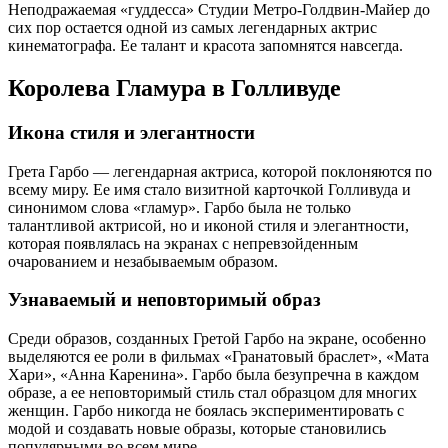
Неподражаемая «гуддесса» Студии Метро-Голдвин-Майер до
сих пор остается одной из самых легендарных актрис
кинематографа. Ее талант и красота запомнятся навсегда.
Королева Гламура в Голливуде
Икона стиля и элегантности
Грета Гарбо — легендарная актриса, которой поклоняются по
всему миру. Ее имя стало визитной карточкой Голливуда и
синонимом слова «гламур». Гарбо была не только
талантливой актрисой, но и иконой стиля и элегантности,
которая появлялась на экранах с непревзойденным
очарованием и незабываемым образом.
Узнаваемый и неповторимый образ
Среди образов, созданных Гретой Гарбо на экране, особенно
выделяются ее роли в фильмах «Гранатовый браслет», «Мата
Хари», «Анна Каренина». Гарбо была безупречна в каждом
образе, а ее неповторимый стиль стал образцом для многих
женщин. Гарбо никогда не боялась экспериментировать с
модой и создавать новые образы, которые становились
популярными во всем мире.