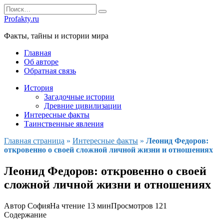
Перейти
Search
к
for:
Profakty.ru
содержанию
Факты, тайны и истории мира
Главная
Об авторе
Обратная связь
История
Загадочные истории
Древние цивилизации
Интересные факты
Таинственные явления
Главная страница
»
Интересные факты
»
Леонид Федоров:
откровенно о своей сложной личной жизни и отношениях
Леонид Федоров: откровенно о своей
сложной личной жизни и отношениях
Автор
София
На чтение
13 мин
Просмотров
121
Содержание