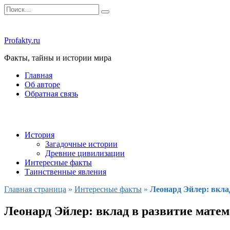
Перейти
Search
к
for:
содержанию
Profakty.ru
Факты, тайны и истории мира
Главная
Об авторе
Обратная связь
История
Загадочные истории
Древние цивилизации
Интересные факты
Таинственные явления
Главная страница
»
Интересные факты
»
Леонард Эйлер: вкла
Леонард Эйлер: вклад в развитие мате