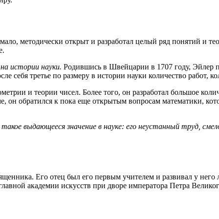
мало, методически открыт и разработал целый ряд понятий и те
е.
на истории науки.
Родившись в Швейцарии в 1707 году, Эйлер п
сле себя третье по размеру в истории науки количество работ, 
ометрии и теории чисел. Более того, он разработал большое кол
е, он обратился к пока еще открытым вопросам математики, кот
 такое выдающееся значение в науке: его неустанный труд, сме
ященника. Его отец был его первым учителем и развивал у него л
 главной академии искусств при дворе императора Петра Великог