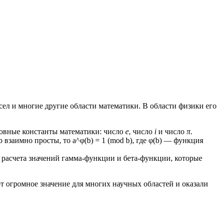
л и многие другие области математики. В области физики его
новные константы математики: число
e
, число
i
и число
π
.
 взаимно просты, то a^φ(b) = 1 (mod b), где φ(b) — функция
ля расчета значений гамма-функции и бета-функции, которые
т огромное значение для многих научных областей и оказали