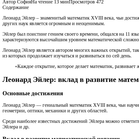
Автор
София
На чтение
13 мин
Просмотров
472
Содержание
Леонард Эйлер – знаменитый математик XVIII века, чьи достиж
других наук является огромным и неоценимым.
Эйлер был поистине гением своего времени, общался на 11 язык
характеризуются высочайшим уровнем математической сложно
Леонард Эйлер является автором многих важных открытий, так
из которых продолжает изучаться и развиваться по сей день.
«Каждое открытие, которое делает математик, развивает ж
Леонард Эйлер: вклад в развитие мате
Основные достижения
Леонард Эйлер — гениальный математик XVIII века, чьи научны
геометрии, оптики, механики и других областей.
Среди наиболее известных достижений Эйлера можно отметить 
Эйлера и др.
Вклад в развитие математической нотации