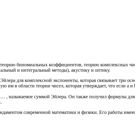
 теорию биномиальных коэффициентов, теорию комплексных чисе
альный и интегральный методы), акустику и оптику.
 Эйлера для комплексной экспоненты, которая связывает три ос
 им в области теории чисел, которая утверждает, что если a и b
3² + … , называемое суммой Эйлера. Он также получил формулы д
.
ундаментом современной математики и физики. Его работы имею