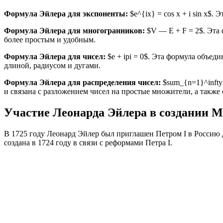
Формула Эйлера для экспоненты:
$e^{ix} = cos x + i sin x$
Формула Эйлера для многогранников:
$V — E + F = 2$. Эта 
более простым и удобным.
Формула Эйлера для чисел:
$e + ipi = 0$. Эта формула объед
длиной, радиусом и дугами.
Формула Эйлера для распределения чисел:
$sum_{n=1}^infty 
и связана с разложением чисел на простые множители, а также
Участие Леонарда Эйлера в создании М
В 1725 году Леонард Эйлер был приглашен Петром I в Россию 
создана в 1724 году в связи с реформами Петра I.