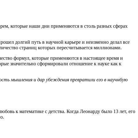
орем, которые наши дни применяются в столь разных сферах
рошел долгий путь в научной карьере и неизменно делал все
количество страниц которых пересчитывается миллионами.
ичество формул, которые применяются в настоящее время и
орые значительно сформировали отношение к науке как к
лость мышления и дар убеждения превратили его в научнбую
юбовь к математике с детства. Когда Леонарду было 13 лет, его
о.