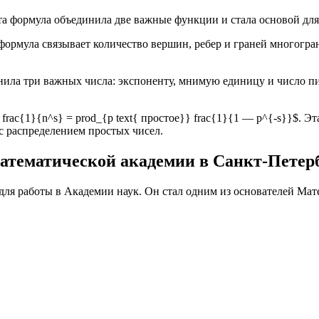
. Эта формула объединила две важные функции и стала основой д
формула связывает количество вершин, ребер и граней многогра
инила три важных числа: экспоненту, мнимую единицу и число пи.
frac{1}{n^s} = prod_{p text{ простое}} frac{1}{1 — p^{-s}}$. 
 с распределением простых чисел.
атематической академии в Санкт-Петер
для работы в Академии наук. Он стал одним из основателей Мат