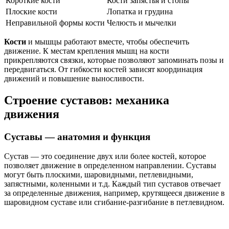
Короткие кости
Кости запястья и стопы
Плоские кости
Лопатка и грудина
Неправильной формы кости
Челюсть и мычелки
Кости
и мышцы работают вместе, чтобы обеспечить
движение. К местам крепления мышц на кости
прикрепляются связки, которые позволяют запоминать позы и
передвигаться. От гибкости костей зависят координация
движений и повышение выносливости.
Строение суставов: механика
движения
Суставы — анатомия и функция
Сустав — это соединение двух или более костей, которое
позволяет движение в определенном направлении. Суставы
могут быть плоскими, шаровидными, петлевидными,
запястными, коленными и т.д. Каждый тип суставов отвечает
за определенные движения, например, крутящееся движение в
шаровидном суставе или сгибание-разгибание в петлевидном.