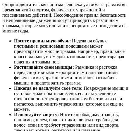
Опорно-двигательная система человека уязвима к травмам во
время занятий спортом, физических упражнений и
повседневных действий. Несоблюдение правил безопасности
и неправильные движения могут приводить к различным
травмам, которые могут оставить неприятные последствия на
многие годы.
Носите правильную обувь:
Надежная обувь с
плотными и резиновыми подошвами может
предотвратить многие травмы. Например, правильные
кроссовки могут замедлить скольжение, предотвращая
падения и травмы ног.
Растягивайте свои мышцы:
Разминка и растяжка
перед спортивными мероприятиями или занятиями
физическими упражнениями помогают расслабить
мышцы и предотвратить травмы.
Никогда не насилуйте своё тело:
Повреждение мышц и
суставов может быть нанесено, если вы увеличите
интенсивность тренировок слишком быстро или если
пытаетесь выполнить упражнения, которые вы еще не
можете.
Используйте защиту:
Носите необходимую защиту,
например, шлем, налокотники, шорты и гребни для
волос, если их требуют упражнения или вид спорта,
такой как: хоккей, баскетбол или плавание.