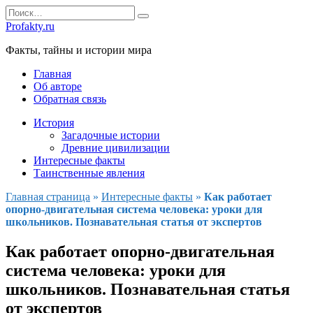
Перейти
Search
к
for:
Profakty.ru
содержанию
Факты, тайны и истории мира
Главная
Об авторе
Обратная связь
История
Загадочные истории
Древние цивилизации
Интересные факты
Таинственные явления
Главная страница
»
Интересные факты
»
Как работает
опорно-двигательная система человека: уроки для
школьников. Познавательная статья от экспертов
Как работает опорно-двигательная
система человека: уроки для
школьников. Познавательная статья
от экспертов