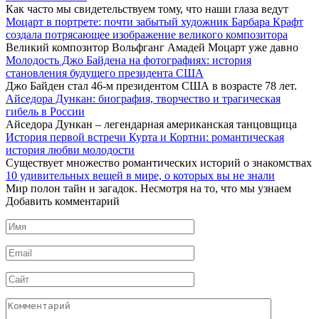
Как часто мы свидетельствуем тому, что наши глаза ведут
Моцарт в портрете: почти забытый художник Барбара Крафт
создала потрясающее изображение великого композитора
Великий композитор Вольфганг Амадей Моцарт уже давно
Молодость Джо Байдена на фотографиях: история
становления будущего президента США
Джо Байден стал 46-м президентом США в возрасте 78 лет.
Айседора Дункан: биография, творчество и трагическая
гибель в России
Айседора Дункан – легендарная американская танцовщица
История первой встречи Курта и Кортни: романтическая
история любви молодости
Существует множество романтических историй о знакомствах
10 удивительных вещей в мире, о которых вы не знали
Мир полон тайн и загадок. Несмотря на то, что мы узнаем
Добавить комментарий
Имя
*
Email
*
Сайт
Комментарий