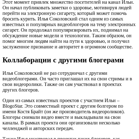
Этот момент привлек множество посетителей на канал Ильи.
Он начал публиковать заметки о здоровье, мотивируя людей
перейти на электронную сигарету, который может помочь
бросить курить. Илья Соколовский стал одним из самых
известных и популярных видеоблогеров на тему электронных
сигарет. Он продолжал популяризировать их, поднимал на
обсуждение новые модели и технологии. Таким образом, он
помог многим людям найти на пути к здоровью, и получил
заслуженное признание и авторитет в огромном сообществе.
Коллаборации с другими блогерами
Илья Соколовский не раз сотрудничал с другими
видеоблогерами. Он часто приглашал их на свои стримы и в
свои видеоролики. Также он сам участвовал в проектах
других блогеров.
Один из самых известных проектов с участием Ильи –
BlogoStar. Это совместный проект с другим болгером по
имени Костя Брайт (он же производитель видеороликов).
Блогеры снимали видео вместе и выкладывали на свои
каналы. В рамках проекта они организовали несколько
челленджей и авторских передач.
Также Илья участвовал в проектах таких блогеров, как