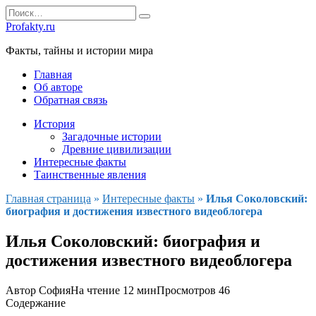
Перейти
Search
к
for:
Profakty.ru
содержанию
Факты, тайны и истории мира
Главная
Об авторе
Обратная связь
История
Загадочные истории
Древние цивилизации
Интересные факты
Таинственные явления
Главная страница
»
Интересные факты
»
Илья Соколовский:
биография и достижения известного видеоблогера
Илья Соколовский: биография и
достижения известного видеоблогера
Автор
София
На чтение
12 мин
Просмотров
46
Содержание