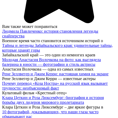
Вам также может понравиться
Людмила Павличенко: история становления легенды
снайперства
Военное время часто становится источником историй о
Тайны и легенды Забайкальского края: удивительные тайны,
которые хранят горы
Забайкальский край — это один из немногих краев
Молодая Анастасия Волочкова на фото: как выглядела
балерина в юности — фотографии и стиль актрисы
Анастасия Волочкова — одна из самых известных
Рене Зеллвегер и Джим Керри: настоящая химия на экране
Рене Зеллвегер и Джим Керри — известные актеры
Почему перевод «Коза Ностра» на русский язык вызывает
трудности: необъяснимый факт
Культовый фильм «Крестный отец»
Клара Цеткин и Роза Люксембург: биография и история
борьбы двух лидеров мирового пролетариата
Клара Цеткин и Роза Люксембург – две яркие фигуры в
10 фотографий, доказывающих, что наши глаза часто
обманывают нас