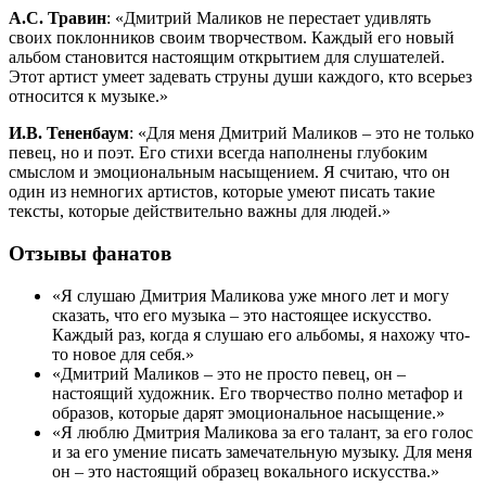
А.С. Травин
: «Дмитрий Маликов не перестает удивлять
своих поклонников своим творчеством. Каждый его новый
альбом становится настоящим открытием для слушателей.
Этот артист умеет задевать струны души каждого, кто всерьез
относится к музыке.»
И.В. Тененбаум
: «Для меня Дмитрий Маликов – это не только
певец, но и поэт. Его стихи всегда наполнены глубоким
смыслом и эмоциональным насыщением. Я считаю, что он
один из немногих артистов, которые умеют писать такие
тексты, которые действительно важны для людей.»
Отзывы фанатов
«Я слушаю Дмитрия Маликова уже много лет и могу
сказать, что его музыка – это настоящее искусство.
Каждый раз, когда я слушаю его альбомы, я нахожу что-
то новое для себя.»
«Дмитрий Маликов – это не просто певец, он –
настоящий художник. Его творчество полно метафор и
образов, которые дарят эмоциональное насыщение.»
«Я люблю Дмитрия Маликова за его талант, за его голос
и за его умение писать замечательную музыку. Для меня
он – это настоящий образец вокального искусства.»