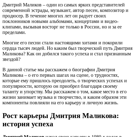
Дмитрий Маликов – один из самых ярких представителей
современной эстрады, музыкант, автор песен, композитор и
продюсер. В течение многих лет он радует своих
поклонников новыми альбомами, концертами и видео-
клипами, вызывая восторг не только в России, но и за ее
пределами.
Многие его песни стали настоящими хитами и покорили
сердца тысяч людей. Но каким был творческий путь Дмитрия
Маликова? Как он добился такого успеха и стал признанным
звездой?
В данной статье мы расскажем о биографии Дмитрия
Маликова – о его первых шагах на сцене, о трудностях,
которые ему пришлось преодолеть, о творческих успехах и
популярности, которую он приобрел благодаря своему
таланту и упорству. Мы расскажем о том, какое место в его
жизни занимает музыка и творчество, и каким образом эти
компоненты повлияли на его карьеру и личную жизнь.
Рост карьеры Дмитрия Маликова:
история успеха
Дмитрий Маликов
начал свою карьеру в 1980-х годах в