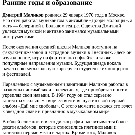
Ранние годы и образование
Дмитрий Маликов
родился 29 января 1970 года в Москве.
Его отец работал музыкантом в ансамбле «Добры молодцы», а
мать — балериной в Большом театре. С детства Дмитрий
увлекался музыкой и активно занимался музыкальными
инструментами.
После окончания средней школы Маликов поступил на
факультет джазовой и эстрадной музыки в Гнесиных. Здесь он
изучал пение, игру на фортепиано и флейте, а также
популярные направления музыки. Будущая звезда вокала
начал свою музыкальную карьеру со студенческих концертов
и фестивалей.
Параллельно с музыкальными занятиями Маликов работал в
различных ансамблях и коллективах, где приобретал опыт и
укреплял свои навыки. В 1994 году он стал серьезно
заниматься сольным творчеством и выпустил свой первый
альбом «Дай мне свободы». С этого момента начался его взлет
к звездной славе и признанию в музыкальном мире.
В общей сложности в его дискографии насчитывается более
десяти альбомов, которые становились платиновыми и
занимали первые места в чартах. Кроме того, Маликов