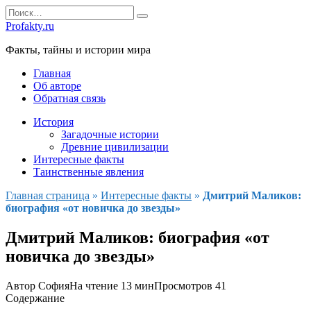
Перейти
Search
к
for:
Profakty.ru
содержанию
Факты, тайны и истории мира
Главная
Об авторе
Обратная связь
История
Загадочные истории
Древние цивилизации
Интересные факты
Таинственные явления
Главная страница
»
Интересные факты
»
Дмитрий Маликов:
биография «от новичка до звезды»
Дмитрий Маликов: биография «от
новичка до звезды»
Автор
София
На чтение
13 мин
Просмотров
41
Содержание