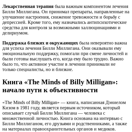
Лекарственная терапия
была важным компонентом лечения
Билли Миллигана. Он принимал препараты, направленные на
улучшение настроения, снижение тревожности и борьбу с
депрессией. Кроме того, ему назначались антипсихотические
средства для контроля за возможными халлюцинациями и
делириумом.
Поддержка близких и окружающих
была невероятно важна
для успеха лечения Билли Миллигана. Они оказывали ему
эмоциональную поддержку, помогали при смене личностей и
были готовы выслушать его, когда ему было трудно. Важно
было то, что активное участие в лечении принимали не
только специалисты, но и близкие.
Книга «The Minds of Billy Milligan»:
начало пути к объективности
«The Minds of Billy Milligan» — книга, написанная Дэниелом
Кизом в 1981 году, является первым источником, который
описывает случай Билли Миллигана — человека с
множественной личностью. Книга основана на интервью с
Билли Миллиганом, его друзьями и родственниками, а также
на материалах правоохранительных органов и медиков.