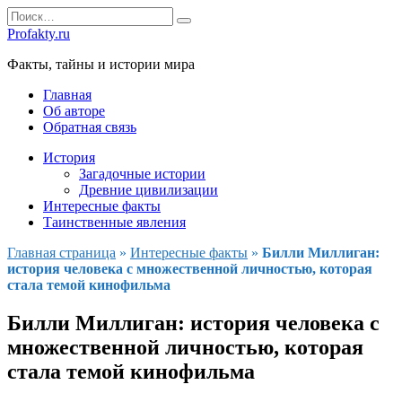
Перейти
Search
к
for:
Profakty.ru
содержанию
Факты, тайны и истории мира
Главная
Об авторе
Обратная связь
История
Загадочные истории
Древние цивилизации
Интересные факты
Таинственные явления
Главная страница
»
Интересные факты
»
Билли Миллиган:
история человека с множественной личностью, которая
стала темой кинофильма
Билли Миллиган: история человека с
множественной личностью, которая
стала темой кинофильма