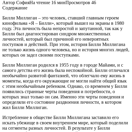
Автор
София
На чтение
16 мин
Просмотров
46
Содержание
Билли Миллиган – это человек, ставший главным героем
кинофильма «Я – Билли», который вышел на экраны в 1980
году. Эта личность была непростой и запутанной, так как у
Билли был диагностирован синдром множественных
личностей, который был причиной его невероятных
поступков и действий. При этом, история Билли Миллигана
не только жизнь одного человека, но и история многих людей,
которых он задел своими поступками.
Билли Миллиган родился в 1955 году в городе Майами, и с
самого детства его жизнь была неспокойной. Билли отличался
необычайно развитой фантазией, что облегчало ему жизнь в
моменты, когда его окружающие не могли найти общий язык
с этим необычайным ребенком. Однако, со временем у Билли
появились странные черты поведения и потребности, о
которых знал только он сам. Именно эти черты поведения и
определяли его состояние раздвоения личности, в котором
жил Билли Миллиган.
Истребление в обществе Билли Миллигана заставило его
искать убежище в своем внутреннем мире, который поделили
на сегменты разных личностей. В результате у Билли