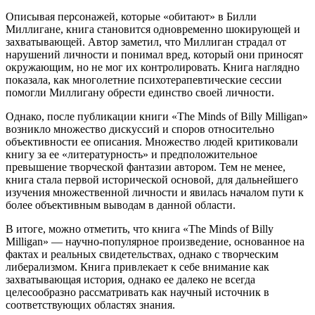
Описывая персонажей, которые «обитают» в Билли
Миллигане, книга становится одновременно шокирующей и
захватывающей. Автор заметил, что Миллиган страдал от
нарушений личности и понимал вред, который они приносят
окружающим, но не мог их контролировать. Книга наглядно
показала, как многолетние психотерапевтические сессии
помогли Миллигану обрести единство своей личности.
Однако, после публикации книги «The Minds of Billy Milligan»
возникло множество дискуссий и споров относительно
объективности ее описания. Множество людей критиковали
книгу за ее «литературность» и предположительное
превышение творческой фантазии автором. Тем не менее,
книга стала первой исторической основой, для дальнейшего
изучения множественной личности и явилась началом пути к
более объективным выводам в данной области.
В итоге, можно отметить, что книга «The Minds of Billy
Milligan» — научно-популярное произведение, основанное на
фактах и реальных свидетельствах, однако с творческим
либерализмом. Книга привлекает к себе внимание как
захватывающая история, однако ее далеко не всегда
целесообразно рассматривать как научный источник в
соответствующих областях знания.