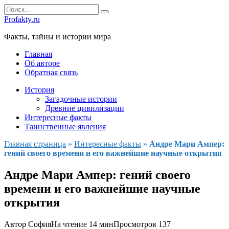
Перейти
Search
к
for:
Profakty.ru
содержанию
Факты, тайны и истории мира
Главная
Об авторе
Обратная связь
История
Загадочные истории
Древние цивилизации
Интересные факты
Таинственные явления
Главная страница
»
Интересные факты
»
Андре Мари Ампер:
гений своего времени и его важнейшие научные открытия
Андре Мари Ампер: гений своего
времени и его важнейшие научные
открытия
Автор
София
На чтение
14 мин
Просмотров
137