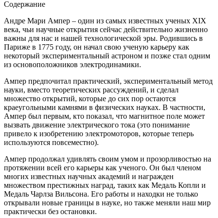
Содержание
Андре Мари Ампер – один из самых известных ученых XIX
века, чьи научные открытия сейчас действительно жизненно
важны для нас и нашей технологической эры. Родившись в
Париже в 1775 году, он начал свою ученую карьеру как
некоторый экспериментальный астроном и позже стал одним
из основоположников электродинамики.
Ампер предпочитал практический, экспериментальный метод
науки, вместо теоретических рассуждений, и сделал
множество открытий, которые до сих пор остаются
краеугольными камнями в физических науках. В частности,
Ампер был первым, кто показал, что магнитное поле может
вызвать движение электрического тока (это понимание
привело к изобретению электромоторов, которые теперь
используются повсеместно).
Ампер продолжал удивлять своим умом и прозорливостью на
протяжении всей его карьеры как ученого. Он был членом
многих известных научных академий и награжден
множеством престижных наград, таких как Медаль Копли и
Медаль Чарлза Вильсона. Его работы и находки не только
открывали новые границы в науке, но также меняли наш мир
практически без остановки.