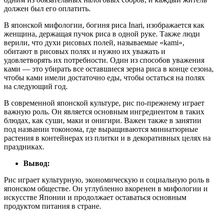
должен был его оплатить.
В японской мифологии, богиня риса Inari, изображается как
женщина, держащая пучок риса в одной руке. Также люди
верили, что духи рисовых полей, называемые «kami»,
обитают в рисовых полях и нужно их уважать и
удовлетворять их потребности. Один из способов уважения
ками — это убирать все оставшиеся зерна риса в конце сезона,
чтобы ками имели достаточно еды, чтобы остаться на полях
на следующий год.
В современной японской культуре, рис по-прежнему играет
важную роль. Он является основным ингредиентом в таких
блюдах, как суши, маки и онигири. Важен также в занятии
под названии токонома, где выращиваются миниатюрные
растения в контейнерах из плитки и в декоративных целях на
праздниках.
Вывод:
Рис играет культурную, экономическую и социальную роль в
японском обществе. Он углубленно вкоренен в мифологии и
искусстве Японии и продолжает оставаться основным
продуктом питания в стране.