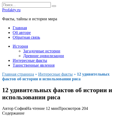
Перейти
Search
к
for:
Profakty.ru
содержанию
Факты, тайны и истории мира
Главная
Об авторе
Обратная связь
История
Загадочные истории
Древние цивилизации
Интересные факты
Таинственные явления
Главная страница
»
Интересные факты
»
12 удивительных
фактов об истории и использовании риса
12 удивительных фактов об истории и
использовании риса
Автор
София
На чтение
12 мин
Просмотров
204
Содержание