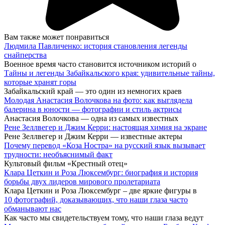
Вам также может понравиться
Людмила Павличенко: история становления легенды
снайперства
Военное время часто становится источником историй о
Тайны и легенды Забайкальского края: удивительные тайны,
которые хранят горы
Забайкальский край — это один из немногих краев
Молодая Анастасия Волочкова на фото: как выглядела
балерина в юности — фотографии и стиль актрисы
Анастасия Волочкова — одна из самых известных
Рене Зеллвегер и Джим Керри: настоящая химия на экране
Рене Зеллвегер и Джим Керри — известные актеры
Почему перевод «Коза Ностра» на русский язык вызывает
трудности: необъяснимый факт
Культовый фильм «Крестный отец»
Клара Цеткин и Роза Люксембург: биография и история
борьбы двух лидеров мирового пролетариата
Клара Цеткин и Роза Люксембург – две яркие фигуры в
10 фотографий, доказывающих, что наши глаза часто
обманывают нас
Как часто мы свидетельствуем тому, что наши глаза ведут