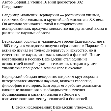
Автор
София
На чтение
16 мин
Просмотров
302
Содержание
Владимир Иванович Вернадский — российский ученый,
геохимик, биогеохимик и крупнейший мыслитель XX века.
Он активно занимался наукой и историческими
исследованиями, пролучил множество наград за свой вклад в
различные научные области.
Вернадский родился в украинском городе Екатеринославе в
1863 году и в молодости получил образование в Париже. Он
активно изучал не только литературу и искусство, но и
естественные науки, занимаясь химией и физикой. После
возвращения в Россию Вернадский стал одним из
основателей новой науки — геохимии, которая изучает
химические процессы в земной коре и океанах.
Вернадский обладал невероятно широким кругозором и
интересовался многими науками, включая геологию,
философию и историю. Благодаря его работам доказались
ключевые положения о наобходимости изучения
формирования и развития жизни на Земле и о
взаимоотношениях между геологией и биологией.
В своих исследованиях Вернадский утверждал,