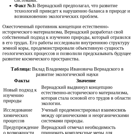
системами.
Факт №3:
Вернадский предполагал, что развитие
технологий приведет к нарушению баланса в природе и
возникновению экологических проблем.
Ожесточенный противник концепции естественно-
исторического материализма, Вернадский разработал свой
собственный подход к изучению природы, который отразился
в его трудах. Его работы исследовали внутреннюю структуру
земной коры, продемонстрировали объективную сущность
геологических процессов и позволили предсказывать будущее
развитие космического пространства.
Таблица:
Вклад Владимира Ивановича Вернадского в
развитие экологической науки
Факты
Значение
Вернадский выдвинул концепцию
Новый подход к
естественно-исторического материализма,
изучению
которая стала основой его трудов в области
природы
экологии.
Исследование
Ученый продемонстрировал взаимосвязь
химических
между органическими и неорганическими
процессов
системами природы.
Предупреждение
Вернадский отмечал необходимость
о возможности
принимать комплексные меры для