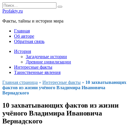
Перейти
Search
к
for:
Profakty.ru
содержанию
Факты, тайны и истории мира
Главная
Об авторе
Обратная связь
История
Загадочные истории
Древние цивилизации
Интересные факты
Таинственные явления
Главная страница
»
Интересные факты
»
10 захватывающих
фактов из жизни учёного Владимира Ивановича
Вернадского
10 захватывающих фактов из жизни
учёного Владимира Ивановича
Вернадского