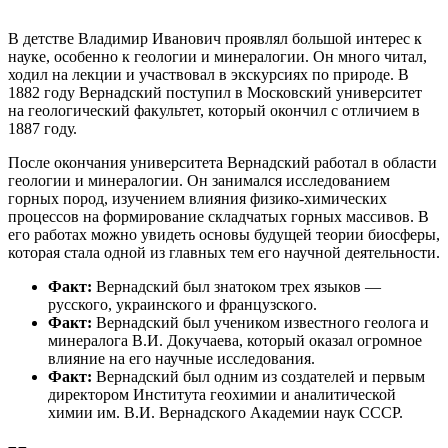
В детстве Владимир Иванович проявлял большой интерес к
науке, особенно к геологии и минералогии. Он много читал,
ходил на лекции и участвовал в экскурсиях по природе. В
1882 году Вернадский поступил в Московский университет
на геологический факультет, который окончил с отличием в
1887 году.
После окончания университета Вернадский работал в области
геологии и минералогии. Он занимался исследованием
горных пород, изучением влияния физико-химических
процессов на формирование складчатых горных массивов. В
его работах можно увидеть основы будущей теории биосферы,
которая стала одной из главных тем его научной деятельности.
Факт:
Вернадский был знатоком трех языков —
русского, украинского и французского.
Факт:
Вернадский был учеником известного геолога и
минералога В.И. Докучаева, который оказал огромное
влияние на его научные исследования.
Факт:
Вернадский был одним из создателей и первым
директором Института геохимии и аналитической
химии им. В.И. Вернадского Академии наук СССР.