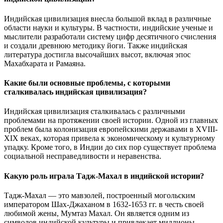
Индийская цивилизация внесла большой вклад в различные
области науки и культуры. В частности, индийские ученые и
мыслители разработали систему цифр десятичного счисления
и создали древнюю методику йоги. Также индийская
литература достигла высочайших высот, включая эпос
Махабхарата и Рамаяна.
Какие были основные проблемы, с которыми
сталкивалась индийская цивилизация?
Индийская цивилизация сталкивалась с различными
проблемами на протяжении своей истории. Одной из главных
проблем была колонизация европейскими державами в XVIII-
XIX веках, которая привела к экономическому и культурному
упадку. Кроме того, в Индии до сих пор существует проблема
социальной несправедливости и неравенства.
Какую роль играла Тадж-Махал в индийской истории?
Тадж-Махал — это мавзолей, построенный могольским
императором Шах-Джаханом в 1632-1653 гг. в честь своей
любимой жены, Мумтаз Махал. Он является одним из
символов индийской культуры и привлекает миллионы