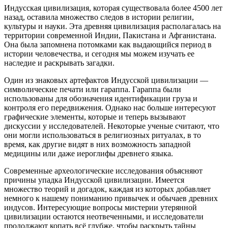
Индусская цивилизация, которая существовала более 4500 лет
назад, оставила множество следов в истории религии,
культуры и науки. Эта древняя цивилизация располагалась на
территории современной Индии, Пакистана и Афганистана.
Она была запомнена потомками как выдающийся период в
истории человечества, и сегодня мы можем изучать ее
наследие и раскрывать загадки.
Один из знаковых артефактов Индусской цивилизации —
символические печати или гараппа. Гараппа были
использованы для обозначения идентификации груза и
контроля его передвижения. Однако нас больше интересуют
графические элементы, которые и теперь вызывают
дискуссии у исследователей. Некоторые ученые считают, что
они могли использоваться в религиозных ритуалах, в то
время, как другие видят в них возможность западной
медицины или даже иероглифы древнего языка.
Современные археологические исследования объясняют
причины упадка Индусской цивилизации. Имеется
множество теорий и догадок, каждая из которых добавляет
немного к нашему пониманию привычек и обычаев древних
индусов. Интересующие вопросы мистерии утерянной
цивилизации остаются неотвеченными, и исследователи
продолжают копать всё глубже, чтобы раскрыть тайны