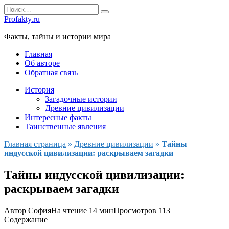
Перейти
Search
к
for:
Profakty.ru
содержанию
Факты, тайны и истории мира
Главная
Об авторе
Обратная связь
История
Загадочные истории
Древние цивилизации
Интересные факты
Таинственные явления
Главная страница
»
Древние цивилизации
»
Тайны
индусской цивилизации: раскрываем загадки
Тайны индусской цивилизации:
раскрываем загадки
Автор
София
На чтение
14 мин
Просмотров
113
Содержание