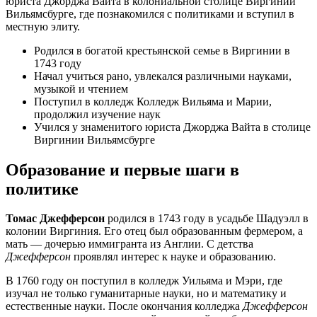
юриста Джорджа Вайта в колониальной столице Виргинии
Вильямсбурге, где познакомился с политиками и вступил в
местную элиту.
Родился в богатой крестьянской семье в Виргинии в
1743 году
Начал учиться рано, увлекался различными науками,
музыкой и чтением
Поступил в колледж Колледж Вильяма и Марии,
продолжил изучение наук
Учился у знаменитого юриста Джорджа Вайта в столице
Виргинии Вильямсбурге
Образование и первые шаги в
политике
Томас Джефферсон
родился в 1743 году в усадьбе Шадуэлл в
колонии Виргиния. Его отец был образованным фермером, а
мать — дочерью иммигранта из Англии. С детства
Джефферсон
проявлял интерес к науке и образованию.
В 1760 году он поступил в колледж Уильяма и Мэри, где
изучал не только гуманитарные науки, но и математику и
естественные науки. После окончания колледжа
Джефферсон