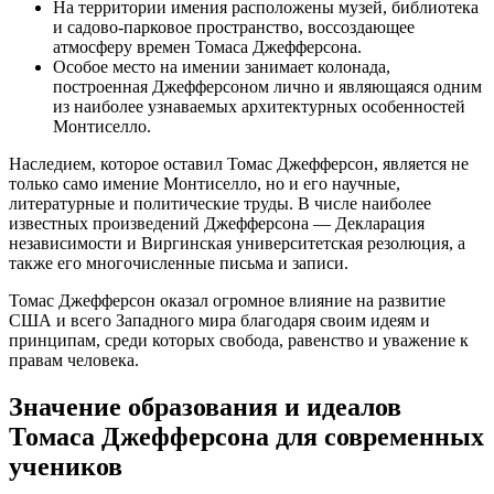
На территории имения расположены музей, библиотека
и садово-парковое пространство, воссоздающее
атмосферу времен Томаса Джефферсона.
Особое место на имении занимает колонада,
построенная Джефферсоном лично и являющаяся одним
из наиболее узнаваемых архитектурных особенностей
Монтиселло.
Наследием, которое оставил Томас Джефферсон, является не
только само имение Монтиселло, но и его научные,
литературные и политические труды. В числе наиболее
известных произведений Джефферсона — Декларация
независимости и Виргинская университетская резолюция, а
также его многочисленные письма и записи.
Томас Джефферсон оказал огромное влияние на развитие
США и всего Западного мира благодаря своим идеям и
принципам, среди которых свобода, равенство и уважение к
правам человека.
Значение образования и идеалов
Томаса Джефферсона для современных
учеников