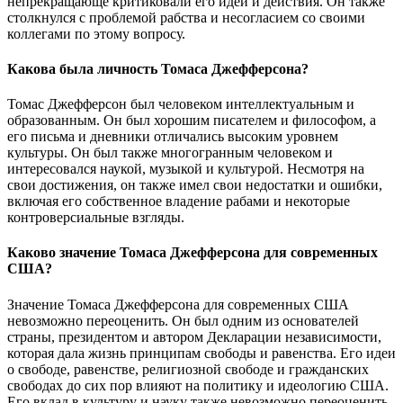
непрекращающе критиковали его идеи и действия. Он также
столкнулся с проблемой рабства и несогласием со своими
коллегами по этому вопросу.
Какова была личность Томаса Джефферсона?
Томас Джефферсон был человеком интеллектуальным и
образованным. Он был хорошим писателем и философом, а
его письма и дневники отличались высоким уровнем
культуры. Он был также многогранным человеком и
интересовался наукой, музыкой и культурой. Несмотря на
свои достижения, он также имел свои недостатки и ошибки,
включая его собственное владение рабами и некоторые
контроверсиальные взгляды.
Каково значение Томаса Джефферсона для современных
США?
Значение Томаса Джефферсона для современных США
невозможно переоценить. Он был одним из основателей
страны, президентом и автором Декларации независимости,
которая дала жизнь принципам свободы и равенства. Его идеи
о свободе, равенстве, религиозной свободе и гражданских
свободах до сих пор влияют на политику и идеологию США.
Его вклад в культуру и науку также невозможно переоценить,