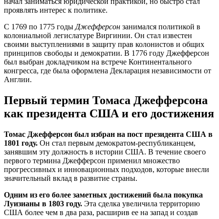
начал заниматься юридической практикой, но быстро стал
проявлять интерес к политике.
С 1769 по 1775 годы
Джефферсон
занимался политикой в
колониальной легислатуре Виргинии. Он стал известен
своими выступлениями в защиту прав колонистов и общих
принципов свободы и демократии. В 1776 году Джефферсон
был выбран докладчиком на встрече Континентального
конгресса, где была оформлена Декларация независимости от
Англии.
Первый термин Томаса Джефферсона
как президента США и его достижения
Томас Джефферсон был избран на пост президента США в
1801 году.
Он стал первым демократом-республиканцем,
занявшим эту должность в истории США. В течение своего
первого термина Джефферсон применил множество
прогрессивных и инновационных подходов, которые внесли
значительный вклад в развитие страны.
Одним из его более заметных достижений была покупка
Луизианы в 1803 году.
Эта сделка увеличила территорию
США более чем в два раза, расширив ее на запад и создав