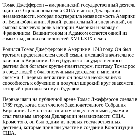
Томас Джефферсон – американский государственный деятель,
один из Отцов-основателей США и автор Декларации
независимости, которая подтвердила независимость Америки
от Великобритании. Яркий, решительный и энергичный, он
сыграл ключевую роль в истории Америки и наряду с
Франклином, Вашингтоном и Адамсом остается одной из
самых выдающихся личностей XVIII-XIX веков.
Родился Томас Джефферсон в Америке в 1743 году. Он был
третьим представителем своей семьи, имевшей значительное
влияние в Виргинии. Отец будущего государственного
деятеля был богатым крупье-плантатором, поэтому Томас рос
в среде людей с благополучными доходами и многими
связями. С первых лет жизни он показал необычайную
способность к обучению и получил широкий круг знакомств,
который пригодился ему в будущем.
Первые шаги на публичной арене Томас Джефферсон сделал в
1769 году, когда стал членом Законодательного Собрания
Виргинии. Там он стал занятым общественными делами и
стал главным автором Декларации независимости США.
Кроме того, он был одним из первых государственных
деятелей, которые приняли участие в создании Конституции
США.