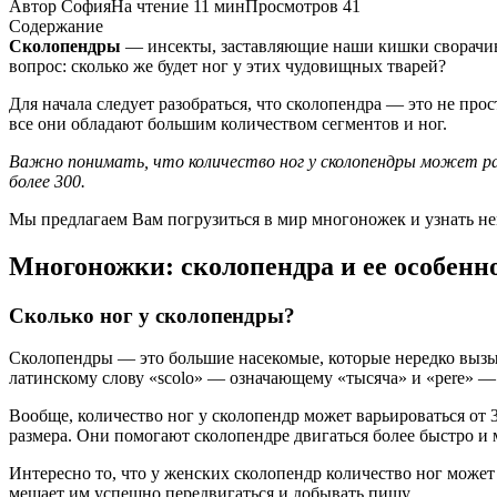
Автор
София
На чтение
11 мин
Просмотров
41
Содержание
Сколопендры
— инсекты, заставляющие наши кишки сворачива
вопрос: сколько же будет ног у этих чудовищных тварей?
Для начала следует разобраться, что сколопендра — это не пр
все они обладают большим количеством сегментов и ног.
Важно понимать, что количество ног у сколопендры может раз
более 300.
Мы предлагаем Вам погрузиться в мир многоножек и узнать нем
Многоножки: сколопендра и ее особенн
Сколько ног у сколопендры?
Сколопендры — это большие насекомые, которые нередко выз
латинскому слову «scolo» — означающему «тысяча» и «pere» —
Вообще, количество ног у сколопендр может варьироваться от 3
размера. Они помогают сколопендре двигаться более быстро и 
Интересно то, что у женских сколопендр количество ног может
мешает им успешно передвигаться и добывать пищу.