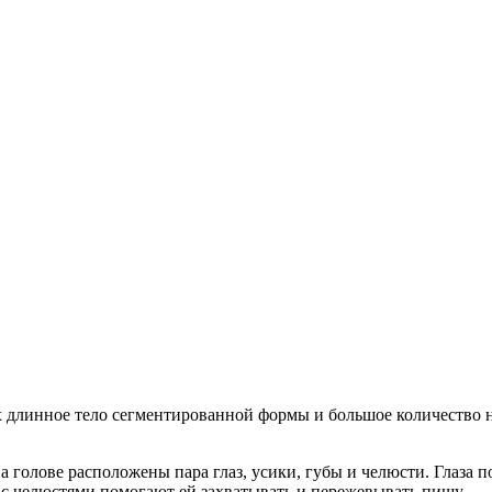
линное тело сегментированной формы и большое количество ног
а голове расположены пара глаз, усики, губы и челюсти. Глаза 
с челюстями помогают ей захватывать и пережевывать пищу.