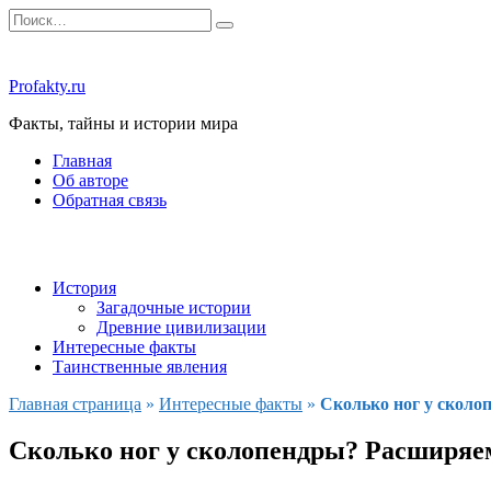
Перейти
Search
к
for:
содержанию
Profakty.ru
Факты, тайны и истории мира
Главная
Об авторе
Обратная связь
История
Загадочные истории
Древние цивилизации
Интересные факты
Таинственные явления
Главная страница
»
Интересные факты
»
Сколько ног у сколо
Сколько ног у сколопендры? Расширяем