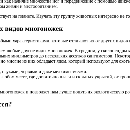
 как наличие множества ног и передвижение с помощью движен
зом жизни и местообитанием.
ствует на планете. Изучать эту группу животных интересно не т
х видов многоножек
быми характеристиками, которые отличают их от других видов
ем любые другие виды многоножек. В среднем, у сколопендры мож
льких миллиметров до нескольких десятков сантиметров. Некото
 но многие из них обладают ядом, который используют для охоты
 пауками, червями и даже мелкими змеями.
 любом месте, где достаточно влаги и скрытых укрытий, от тро
многоножек и позволяет нам лучше понять их экологическую ро
тся?