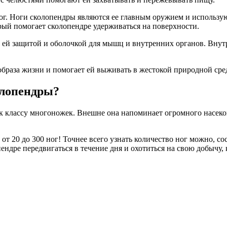
г. Ноги сколопендры являются ее главным оружием и используют
рый помогает сколопендре удерживаться на поверхности.
 ей защитой и оболочкой для мышц и внутренних органов. Внут
образа жизни и помогает ей выживать в жестокой природной сре
олопендры?
классу многоножек. Внешне она напоминает огромного насекомо
 от 20 до 300 ног! Точнее всего узнать количество ног можно, 
пендре передвигаться в течение дня и охотиться на свою добычу