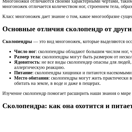
Многоножки отличаются своими характерными чертами, такими
многоножек отличается количеством ног, строением тела, обра
Класс многоножек дает знание о том, какое многообразие суще
Основные отличия сколопендр от други
Сколопендры
— это вид многоножек, которые выделяются осо
Число ног
: сколопендры обладают большим числом ног, ч
Размер тела
: сколопендры могут быть размером от неско
Ядовитость
: не все виды сколопендер опасны для людей,
аллергическую реакцию.
Питание
: сколопендры хищники и питаются насекомыми,
Место обитания
: сколопендры могут жить практически в
обитать на земле, в воде и даже в пещерах.
Изучение сколопендр помогает расширить наши знания о мире 
Сколопендра: как она охотится и питае