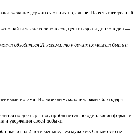
ают желание держаться от них подальше. Но есть интересный
е можно найти также головоногов, центипедов и диплоподов —
могут обходиться 21 ногами, то у других их может быть и
ленными ногами. Их назвали «сколопендрами» благодаря
аходятся по две пары ног, приблизительно одинаковой формы и
та и удержания своей добычи.
оби имеют на 2 ноги меньше, чем мужские. Однако это не