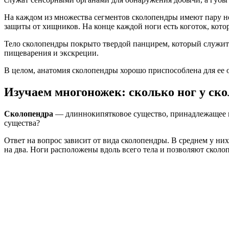
На каждом из множества сегментов сколопендры имеют пару но
защиты от хищников. На конце каждой ноги есть коготок, кото
Тело сколопендры покрыто твердой панцирем, который служит
пищеварения и экскреции.
В целом, анатомия сколопендры хорошо приспособлена для ее 
Изучаем многоножек: сколько ног у ск
Сколопендра
— длиннокипятковое существо, принадлежащее к 
существа?
Ответ на вопрос зависит от вида сколопендры. В среднем у них
на два. Ноги расположены вдоль всего тела и позволяют сколо