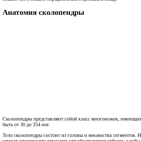
Анатомия сколопендры
Сколопендры представляют собой класс многоножек, имеющих д
быть от 30 до 354 ног.
Тело сколопендры состоит из головы и множества сегментов. Н
служат сенсорными органами для обнаружения добычи, а губы 