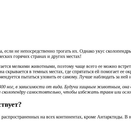
, если не непосредственно трогать их. Однако укус сколопендр
еских горячих странах и других местах!
тается мелкими животными, поэтому чаще всего ее можно встрет
 скрывается в темных местах, где спрятаться ей помогает ее окр
омендуется пытаться уловить ее самому. Лучше наблюдать за ней 
 300 ног, в зависимости от вида. Будучи хищным животным, он
а сколопендру самостоятельно, чтобы избежать травм или осл
ствует?
 распространенных на всех континентах, кроме Антарктиды. В н