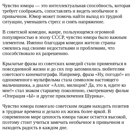
Чувство юмора — это интеллектуальная способность, которая
требует соображать, сопоставлять и видеть необычное в
привычном. Юмор может помочь найти выход из трудной
ситуации, уменьшить стресс и снять напряжение.
В советской комедии, жанре, пользующемся огромной
популярностью в эпоху СССР, чувство юмора было важным
элементом. Именно благодаря комедии жители страны
смеялись над своими недостатками и проблемами, что
способствовало их разрешению.
Крылатые фразы из советских комедий стали применяться в
повседневной жизни и до сих пор запомнились любителям
советского кинематографа. Например, фраза «Ну, погоди!» из
одноименного мультфильма стала символом настоящего
мальчишника, а диалог «Алло, милиция? Да, это я, идите ко
мне!» стал знаком старшему поколению, смотревшему фильм
«Операция «Ы» и другие приключения Шурика».
Чувство юмора помогало советским людям находить позитив
в трудные времена и делало их жизнь более яркой. В
современном мире ценность юмора также остается высокой,
поэтому стоит учиться замечать необычное в привычном и
находить радость в каждом дне.