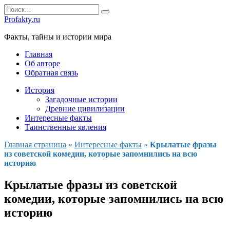
Перейти
Search
к
for:
Profakty.ru
содержанию
Факты, тайны и истории мира
Главная
Об авторе
Обратная связь
История
Загадочные истории
Древние цивилизации
Интересные факты
Таинственные явления
Главная страница
»
Интересные факты
»
Крылатые фразы
из советской комедии, которые запомнились на всю
историю
Крылатые фразы из советской
комедии, которые запомнились на всю
историю