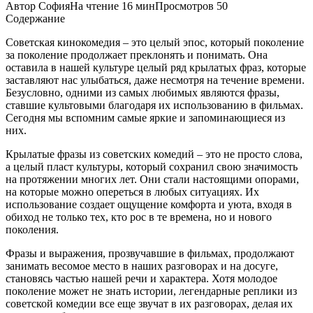
Автор
София
На чтение
16 мин
Просмотров
50
Содержание
Советская кинокомедия – это целый эпос, который поколение
за поколение продолжает преклонять и понимать. Она
оставила в нашей культуре целый ряд крылатых фраз, которые
заставляют нас улыбаться, даже несмотря на течение времени.
Безусловно, одними из самых любимых являются фразы,
ставшие культовыми благодаря их использованию в фильмах.
Сегодня мы вспомним самые яркие и запоминающиеся из
них.
Крылатые фразы из советских комедий – это не просто слова,
а целый пласт культуры, который сохранил свою значимость
на протяжении многих лет. Они стали настоящими опорами,
на которые можно опереться в любых ситуациях. Их
использование создает ощущение комфорта и уюта, входя в
обиход не только тех, кто рос в те времена, но и нового
поколения.
Фразы и выражения, прозвучавшие в фильмах, продолжают
занимать весомое место в наших разговорах и на досуге,
становясь частью нашей речи и характера. Хотя молодое
поколение может не знать истории, легендарные реплики из
советской комедии все еще звучат в их разговорах, делая их