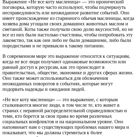
Выражение «Не все коту масленица» — это иронический
поговорка, которую часто используют, чтобы подчеркнуть
несправедливость или неожиданное развитие событий. Оно
имеет происхождение из старинного обычая масленицы, когда
хозяева дома угощали своих домашних животных маслом и
сметаной. Коты также получали свою долю вкусностей, но не
все из них были настолько счастливы, чтобы попробовать эту
лакомство, так как они либо не были домашними, либо были
породистыми и не привыкли к такому питанию.
В современном мире это выражение относится к ситуациям,
когда не все люди получают одинаковые возможности или
равный доступ к ресурсам, как это происходит в
правительствах, обществе, экономике и других сферах жизни.
Оно также может использоваться для обозначения
неожиданных поворотов в событиях, которые могут
подорвать надежды и ожидания людей.
«Не все коту масленица» — это выражение, с которым
сталкиваются многие люди, в том числе те, кто живет в
странах с неравной распределительной справедливостью и
теми, кто борется за свои права во время различных
социальных конфликтов и на национальном уровне. Оно
напоминает нам о существующих проблемах нашего мира и
показывает, что мы должны стремиться к более