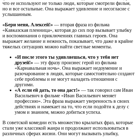
что ее используют не только люди, которые смотрели фильм,
но и все остальные. Она выражает удивление и несогласие с
услышанным.
«Бери меня, Алексей!»
— вторая фраза из фильма
«Кавказская пленница», которая до сих пор вызывает улыбку
и воспоминания о приключениях главных героев. Она
выражает желание и нежность, показывает, что даже в крайне
тяжелых ситуациях можно найти светлые моменты.
«И после этого ты удивляешься, что у тебя нет
друзей!»
— эту фразу произнес герой из фильма
«Карнавальная ночь». Она выражает недоумение и
разочарование в людях, которые самостоятельно создают
себе проблемы и не могут наладить отношения с
другими.
«А если ей дать, то она даст!»
— так говорил сам Иван
Васильевич в фильме «Иван Васильевич меняет
профессию». Эта фраза выражает уверенность в своих
действиях и намекает на то, что если подойти к делу с
умом и знанием, можно добиться успеха.
В советской комедии есть множество крылатых фраз, которые
стали уже классикой жанра и продолжают использоваться в
различных сферах жизни. Они могут вызывать улыбку,