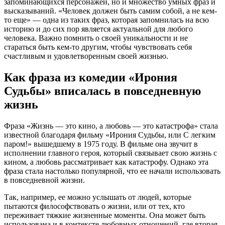
запоминающихся персонажей, но и множество умных фраз и
высказываний. «Человек должен быть самим собой, а не кем-
то еще» — одна из таких фраз, которая запомнилась на всю
историю и до сих пор является актуальной для любого
человека. Важно помнить о своей уникальности и не
стараться быть кем-то другим, чтобы чувствовать себя
счастливым и удовлетворенным своей жизнью.
Как фраза из комедии «Ирония
Судьбы» вписалась в повседневную
жизнь
Фраза «Жизнь — это кино, а любовь — это катастрофа» стала
известной благодаря фильму «Ирония Судьбы, или С легким
паром!» вышедшему в 1975 году. В фильме она звучит в
исполнении главного героя, который связывает свою жизнь с
кином, а любовь рассматривает как катастрофу. Однако эта
фраза стала настолько популярной, что ее начали использовать
в повседневной жизни.
Так, например, ее можно услышать от людей, которые
пытаются философствовать о жизни, или от тех, кто
переживает тяжкие жизненные моменты. Она может быть
использована и в контексте любовных отношений, где вторая