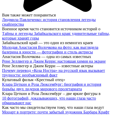
Вам также может понравиться
Людмила Павличенко: история становления легенды
снайперства
Военное время часто становится источником историй о
Тайны и легенды Забайкальского края: удивительные тайны,
которые хранят горы
Забайкальский край — это один из немногих краев
Молодая Анастасия Волочкова на фото: как выглядела
балерина в юности — фотографии и стиль актрисы
Анастасия Волочкова — одна из самых известных
Рене Зеллвегер и Джим Керри: настоящая химия на экране
Рене Зеллвегер и Джим Керри — известные актеры
Почему перевод «Коза Ностра» на русский язык вызывает
трудности: необъяснимый факт
Культовый фильм «Крестный отец»
Клара Цеткин и Роза Люксембург: биография и история
борьбы двух лидеров мирового пролетариата
Клара Цеткин и Роза Люксембург – две яркие фигуры в
10 фотографий, доказывающих, что наши глаза часто
обманывают нас
Как часто мы свидетельствуем тому, что наши глаза ведут
Моцарт в портрете: почти забытый художник Барбара Крафт