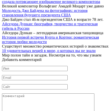
создала потрясающее изображение великого композитора
Великий композитор Вольфганг Амадей Моцарт уже давно
Молодость Джо Байдена на фотографиях: история
становления будущего президента США
Джо Байден стал 46-м президентом США в возрасте 78 лет.
Айседора Дункан: биография, творчество и трагическая
гибель в России
Айседора Дункан – легендарная американская танцовщица
История первой встречи Курта и Кортни: романтическая
история любви молодости
Существует множество романтических историй о знакомствах
10 удивительных вещей в мире, о которых вы не знали
Мир полон тайн и загадок. Несмотря на то, что мы узнаем
Добавить комментарий
Имя
*
Email
*
Сайт
Комментарий