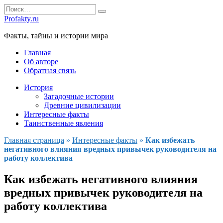
Перейти
Search
к
for:
Profakty.ru
содержанию
Факты, тайны и истории мира
Главная
Об авторе
Обратная связь
История
Загадочные истории
Древние цивилизации
Интересные факты
Таинственные явления
Главная страница
»
Интересные факты
»
Как избежать
негативного влияния вредных привычек руководителя на
работу коллектива
Как избежать негативного влияния
вредных привычек руководителя на
работу коллектива